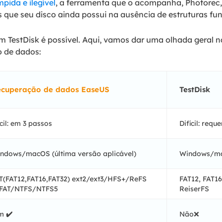
pida e ilegível
, a ferramenta que o acompanha, Photorec, 
os que seu disco ainda possui na ausência de estruturas fu
m TestDisk é possível. Aqui, vamos dar uma olhada geral n
o de dados:
cuperação de dados EaseUS
TestDisk
cil: em 3 passos
Difícil: req
ndows/macOS (última versão aplicável)
Windows/ma
T(FAT12,FAT16,FAT32) ext2/ext3/HFS+/ReFS
FAT12, FAT16
FAT/NTFS/NTFS5
ReiserFS
im
✔️
Não❌