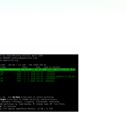
ar
Como clonar disco grátis
ntas de áudio
de Cartão SD
VoiceWave
nte do Windows
Alterar voz em tempo real
de Pen Drive
Vocal Remover (Online)
 de HD
Remover vocais online grátis
 de HD Externo
de Fotos