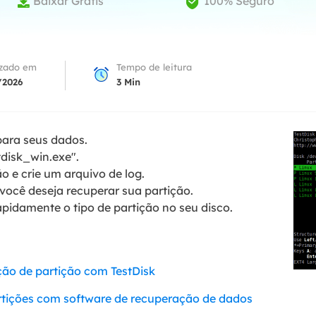
Baixar Grátis
100% Seguro


Tutorial Popul
Ferrame
ition Recovery
System Deploy
Recuperação 
peração de partição perdida
Implantação intelige
Recuperação 
izado em
Tempo de leitura
l Recovery
/2026
3
Min
Recuperação
peração de e-mail do Outlook
Recuperação
SQL Recovery
para seus dados.
Recuperação 
peração de banco de dados MS SQL
disk_win.exe".
o e crie um arquivo de log.
você deseja recuperar sua partição.
pidamente o tipo de partição no seu disco.
ção de partição com TestDisk
rtições com software de recuperação de dados