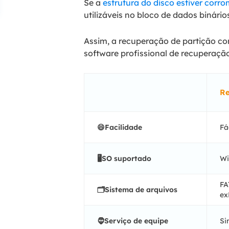
Se a
estrutura do disco estiver corrom
utilizáveis no bloco de dados binári
Assim, a recuperação de partição co
software profissional de recuperaçã
Re
😄Facilidade
Fá
🖥️SO suportado
Wi
FA
🗂️Sistema de arquivos
ex
🧔Serviço de equipe
S