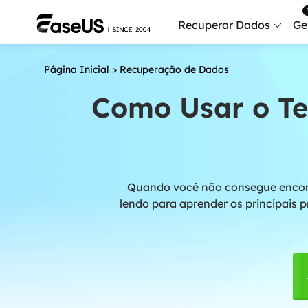
Recuperar Dados
Ge
Página Inicial
>
Recuperação de Dados
Data
Recu
Como Usar o Te
Mobi
Recup
Serv
Quando você não consegue encontr
Serv
lendo para aprender os principais
Fix
Repar
Mais produt
Exc
Resta