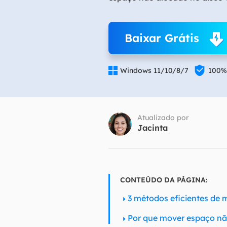
Part
Recu
Baixar Grátis
Emai
Recu


Windows 11/10/8/7
100%
MS 
Recu
Atualizado por
Jacinta
CONTEÚDO DA PÁGINA:
3 métodos eficientes de
Por que mover espaço nã