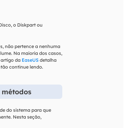
isco, o Diskpart ou
os, não pertence a nenhuma
olume. Na maioria dos casos,
 artigo da
EaseUS
detalha
tão continue lendo.
3 métodos
ade do sistema para que
mente. Nesta seção,