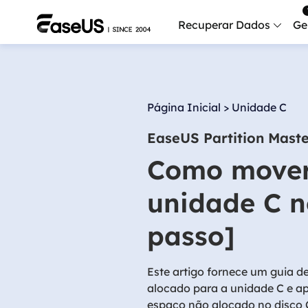
Recuperar Dados
Ge
Data
Recu
Página Inicial
>
Unidade C
Mobi
EaseUS Partition Mast
Recup
Como mover
Serv
Serv
unidade C n
Fix
passo]
Repar
Mais produt
Este artigo fornece um guia 
alocado para a unidade C e ap
Exc
espaço não alocado no disco 
Resta