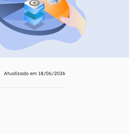
ar
Como clonar disco grátis
ntas de áudio
de Cartão SD
VoiceWave
nte do Windows
Alterar voz em tempo real
de Pen Drive
Vocal Remover (Online)
 de HD
Remover vocais online grátis
 de HD Externo
de Fotos
Atualizado em 18/06/2026