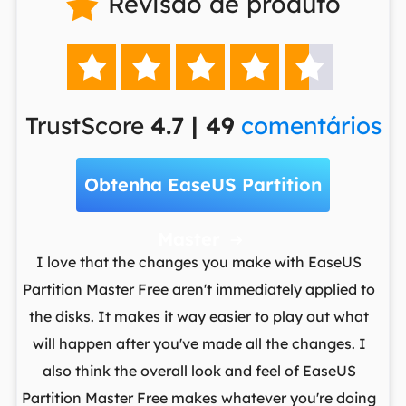
Revisão de produto






TrustScore
4.7 | 49
comentários
Obtenha EaseUS Partition
Master

t
I love that the changes you make with EaseUS
ows
Partition Master Free aren't immediately applied to
M
st
the disks. It makes it way easier to play out what
lo
,
will happen after you've made all the changes. I
par
he
also think the overall look and feel of EaseUS
fr
Partition Master Free makes whatever you're doing