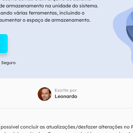
Tutorial Popul
Ferrame
de armazenamento na unidade do sistema.
sando várias ferramentas, incluindo o
ition Recovery
System Deploy
Recuperação 
peração de partição perdida
Implantação intelige
a aumentar o espaço de armazenamento.
Recuperação 
l Recovery
Recuperação
peração de e-mail do Outlook
Recuperação
SQL Recovery
Recuperação 
peração de banco de dados MS SQL
 Seguro
Escrito por
Leonardo
i possível concluir as atualizações/desfazer alterações n