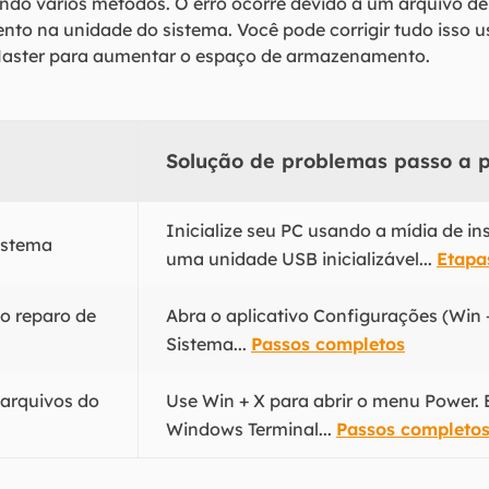
ndo vários métodos. O erro ocorre devido a um arquivo d
o na unidade do sistema. Você pode corrigir tudo isso u
 Master para aumentar o espaço de armazenamento.
Solução de problemas passo a 
Inicialize seu PC usando a mídia de i
sistema
uma unidade USB inicializável...
Etapa
 o reparo de
Abra o aplicativo Configurações (Win +
Sistema...
Passos completos
 arquivos do
Use Win + X para abrir o menu Power. 
Windows Terminal...
Passos completo