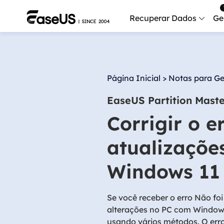
Recuperar Dados
Ge
Data
Recu
Página Inicial
>
Notas para Ge
Mobi
EaseUS Partition Mast
Recup
Corrigir o e
Serv
Serv
atualizaçõe
Fix
Windows 11
Repar
Mais produt
Se você receber o erro Não foi
alterações no PC com Windows
Exc
usando vários métodos. O erro
Resta