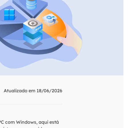
ar
Como clonar disco grátis
ntas de áudio
de Cartão SD
VoiceWave
nte do Windows
Alterar voz em tempo real
de Pen Drive
Vocal Remover (Online)
 de HD
Remover vocais online grátis
 de HD Externo
de Fotos
Atualizado em 18/06/2026
o PC com Windows, aqui está