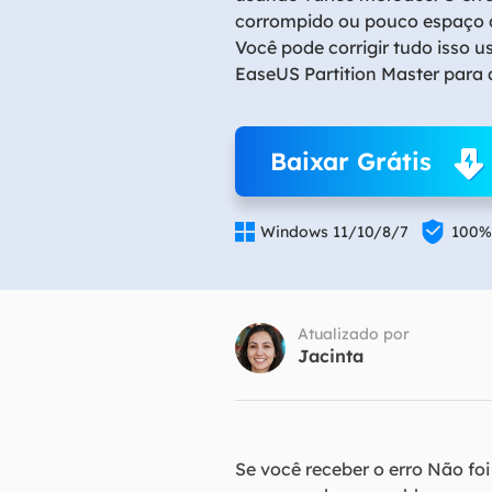
corrompido ou pouco espaço 
Você pode corrigir tudo isso u
Part
Recu
EaseUS Partition Master par
Emai
Recu
Baixar Grátis
MS 
Recu


Windows 11/10/8/7
100%
Atualizado por
Jacinta
Se você receber o erro Não fo