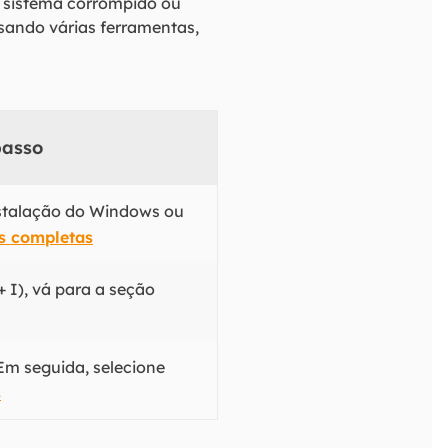
e sistema corrompido ou
sando várias ferramentas,
passo
nstalação do Windows ou
s completas
 I), vá para a seção
Em seguida, selecione
s