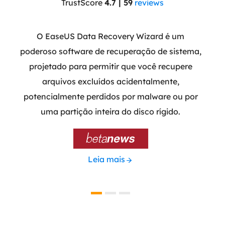
TrustScore
4.7 | 59
reviews
m a
O EaseUS Data Recovery Wizard é um
O E
ramas
poderoso software de recuperação de sistema,
que
do
projetado para permitir que você recupere
part
e
arquivos excluídos acidentalmente,
atual
ão de
potencialmente perdidos por malware ou por
do q
ada e
uma partição inteira do disco rígido.

Leia mais