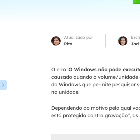
Part
Recu
Emai
Atualizado por
Escr
Recu
Rita
Jaci
MS 
Recu
O erro '
O Windows não pode executar
causado quando o volume/unidade es
do Windows que permite pesquisar se

na unidade.
Dependendo do motivo pelo qual voc
está protegido contra gravação", as