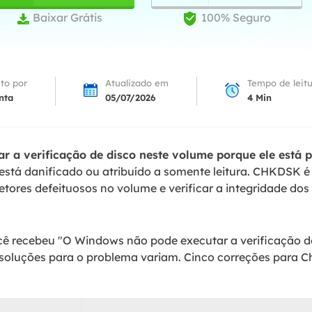
Tutorial Popul
Ferrame
Baixar Grátis
100% Seguro


ition Recovery
System Deploy
Recuperação 
peração de partição perdida
Implantação intelige
Recuperação 
l Recovery
ito por
Atualizado em
Tempo de leit
Recuperação
peração de e-mail do Outlook
nta
05/07/2026
4
Min
Recuperação
SQL Recovery
Recuperação 
peração de banco de dados MS SQL
 a verificação de disco neste volume porque ele está 
tá danificado ou atribuído a somente leitura. CHKDSK é u
tores defeituosos no volume e verificar a integridade do
ê recebeu "O Windows não pode executar a verificação de
 soluções para o problema variam. Cinco correções para C