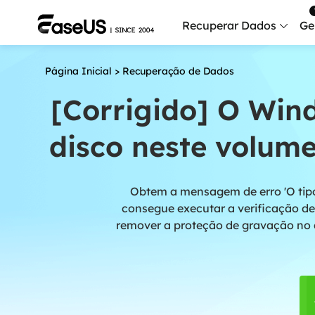
Recuperar Dados
Ge
Página Inicial
>
Recuperação de Dados
Data
Recu
[Corrigido] O Win
Mobi
disco neste volum
Recup
Serv
Obtem a mensagem de erro 'O tipo
Serv
consegue executar a verificação de
Fix
remover a proteção de gravação no 
Repar
Mais produt
Exc
Resta