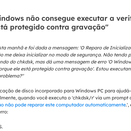
indows não consegue executar a verif
stá protegido contra gravação"
esta manhã e foi dada a mensagem: 'O Reparo de Inicializ
 me deixa inicializar no modo de segurança. Não tendo p
ando do chkdsk, mas dá uma mensagem de erro 'O Window
porque ele está protegido contra gravação'. Estou executa
 problema?"
cação de disco incorporado para Windows PC para ajudá-lo 
almente, quando você executa o 'chkdsk/r' via um prompt
ção não pode reparar este computador automaticamente
.'
rro:
S.