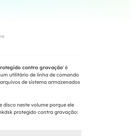
ar
Como clonar disco grátis
ntas de áudio
de Cartão SD
VoiceWave
nte do Windows
Alterar voz em tempo real
de Pen Drive
ura
Vocal Remover (Online)
 de HD
Remover vocais online grátis
 de HD Externo
de Fotos
protegido contra gravação
' é
m utilitário de linha de comando
s arquivos de sistema armazenados
 disco neste volume porque ele
hkdsk protegido contra gravação: