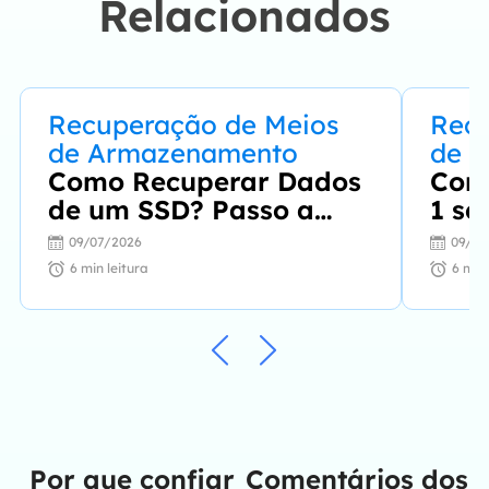
Relacionados
Recuperação de Meios
Recu
de Armazenamento
de 
Como Recuperar Dados
Com
de um SSD? Passo a
1 se
Passo Completo em
Sol
09/07/2026
09/07
2026
e Li
6
min leitura
6
min 
Por que confiar
Comentários dos