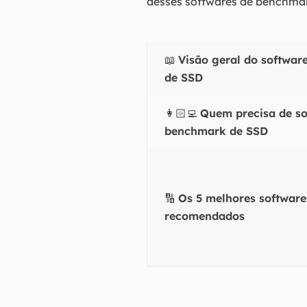
desses softwares de benchma
📖
Visão geral do softwa
de SSD
👩🏻‍💻
Quem precisa de so
benchmark de SSD
🔢
Os 5 melhores softwar
recomendados