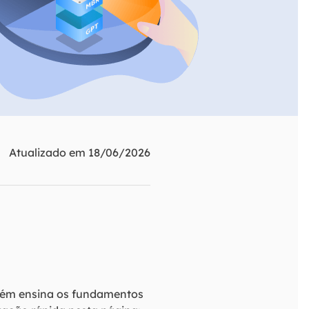
ar
Como clonar disco grátis
ntas de áudio
de Cartão SD
VoiceWave
nte do Windows
Alterar voz em tempo real
de Pen Drive
Vocal Remover (Online)
 de HD
Remover vocais online grátis
 de HD Externo
de Fotos
Atualizado em 18/06/2026
mbém ensina os fundamentos