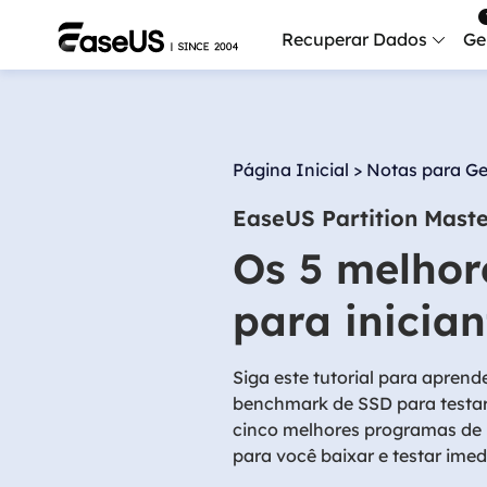
Recuperar Dados
Ge
Data
Recu
Página Inicial
>
Notas para Ge
Mobi
EaseUS Partition Mast
Recup
Os 5 melhor
Serv
Serv
para inicia
Fix
Repar
Siga este tutorial para apren
benchmark de SSD para testa
Mais produt
cinco melhores programas de 
para você baixar e testar ime
Exc
Resta