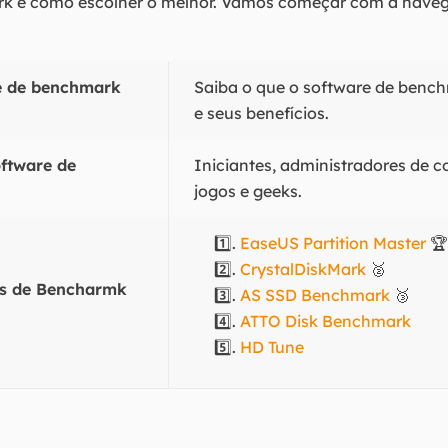
rk e como escolher o melhor. Vamos começar com a naveg
re de benchmark
Saiba o que o software de benc
e seus benefícios.
ftware de
Iniciantes, administradores de
jogos e geeks.
1️⃣.
EaseUS Partition Master
🏆
2️⃣.
CrystalDiskMark
🥈
es de Bencharmk
3️⃣.
AS SSD Benchmark
🥉
4️⃣.
ATTO Disk Benchmark
5️⃣.
HD Tune