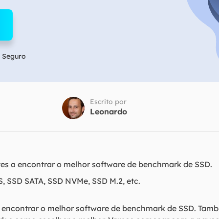
Tutorial Popul
Ferrame
ition Recovery
System Deploy
Recuperação 
peração de partição perdida
Implantação intelige
Recuperação 
l Recovery
 Seguro
Recuperação
peração de e-mail do Outlook
Recuperação
SQL Recovery
Recuperação 
peração de banco de dados MS SQL
Escrito por
Leonardo
ntes a encontrar o melhor software de benchmark de SSD.
S, SSD SATA, SSD NVMe, SSD M.2, etc.
s a encontrar o melhor software de benchmark de SSD. Ta