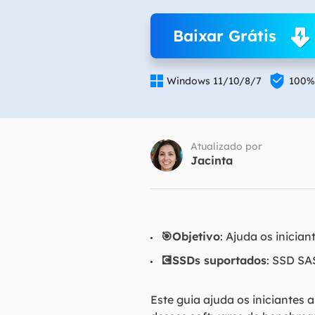
Part
Baixar Grátis
Recu

Emai

Windows 11/10/8/7
100%
Recu
MS 
Recu
Atualizado por
Jacinta
🎯Objetivo
: Ajuda os inicia
💽SSDs suportados
: SSD SA
Este guia ajuda os iniciante