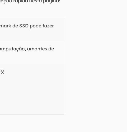
ação rápida nesta página:
hmark de SSD pode fazer
 computação, amantes de
🥇