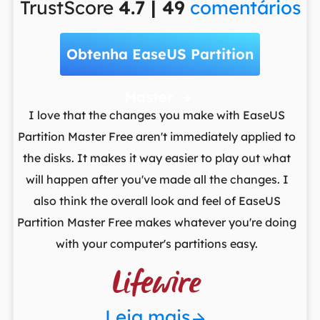
TrustScore
4.7 | 49
comentários
Obtenha EaseUS Partition
Master

t
I love that the changes you make with EaseUS
ows
Partition Master Free aren't immediately applied to
M
st
the disks. It makes it way easier to play out what
lo
,
will happen after you've made all the changes. I
par
he
also think the overall look and feel of EaseUS
fr
Partition Master Free makes whatever you're doing
with your computer's partitions easy.

Leia mais