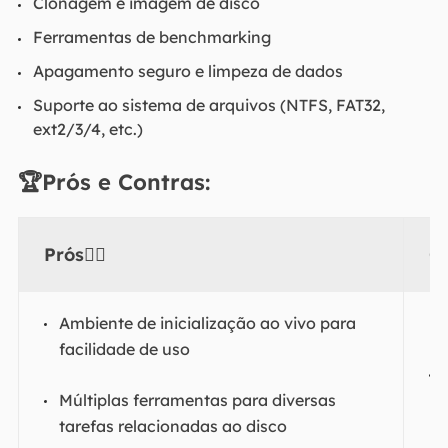
Clonagem e imagem de disco
Ferramentas de benchmarking
Apagamento seguro e limpeza de dados
Suporte ao sistema de arquivos (NTFS, FAT32,
ext2/3/4, etc.)
🏆Prós e Contras:
Prós👍🏻
C
Ambiente de inicialização ao vivo para
facilidade de uso
Múltiplas ferramentas para diversas
tarefas relacionadas ao disco