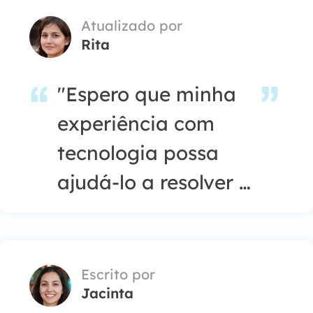
Atualizado por
Rita
"Espero que minha
experiência com
tecnologia possa
ajudá-lo a resolver a
maioria dos
problemas do seu
Windows, Mac e
Escrito por
Jacinta
smartphone."…