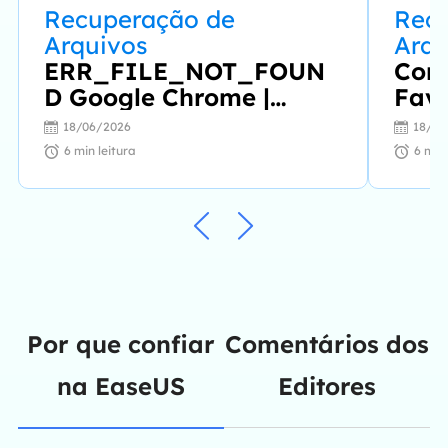
Recuperação de
Rec
Arquivos
Arqu
ERR_FILE_NOT_FOUN
Com
D Google Chrome |
Favo
Como consertar
Rec
18/06/2026
18/06
6
min leitura
6
min 
Por que confiar
Comentários dos
na EaseUS
Editores