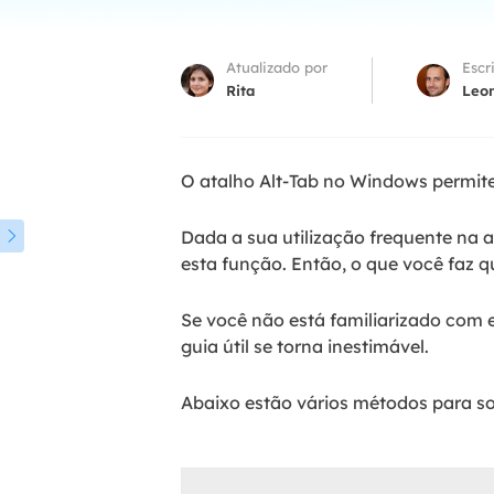
Part
Atualizado por
Escr
Recu
Rita
Leo
Emai
Recu
O atalho Alt-Tab no Windows permite 
MS 
Recu
Dada a sua utilização frequente na a

esta função. Então, o que você faz
Se você não está familiarizado com 
guia útil se torna inestimável.
Abaixo estão vários métodos para so