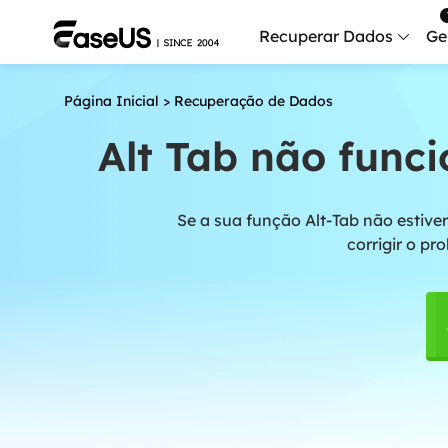
Recuperar Dados
Ge
Página Inicial
>
Recuperação de Dados
Data
Recu
Alt Tab não func
Mobi
Recup
Se a sua função Alt-Tab não estive
corrigir o p
Serv
Serv
Fix
Repar
Mais produt
Exc
Resta