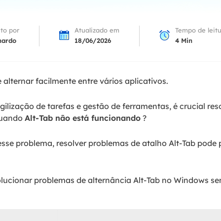
Tutorial Popul
Ferrame
ition Recovery
System Deploy
Recuperação 
ito por
Atualizado em
Tempo de leit
peração de partição perdida
Implantação intelige
nardo
18/06/2026
4
Min
Recuperação 
l Recovery
Recuperação
peração de e-mail do Outlook
Recuperação
alternar facilmente entre vários aplicativos.
SQL Recovery
Recuperação 
peração de banco de dados MS SQL
gilização de tarefas e gestão de ferramentas, é crucial r
 quando
Alt-Tab não está funcionando
?
esse problema, resolver problemas de atalho Alt-Tab pode 
lucionar problemas de alternância Alt-Tab no Windows se