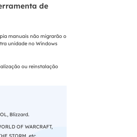
erramenta de
cópia manuais não migrarão o
utra unidade no Windows
alização ou reinstalação
OL, Blizzard.
 WORLD OF WARCRAFT,
E STORM, etc.