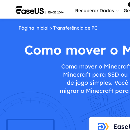
Recuperar Dados
Ge
Página inicial
>
Transferência de PC
Data
Recu
Como mover o M
Mobi
Recup
Como mover o Minecraft 
Serv
Minecraft para SSD ou
Serv
de jogo simples. Voc
migrar o Minecraft para
Fix
Repar
Mais produt
Exc
Ease
Resta