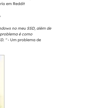
io em Reddit
o
indows no meu SSD, além de
o problema é como
D. "
- Um problema de