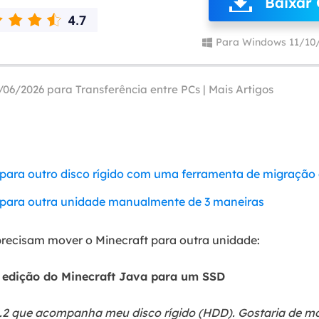
Baixar 
Tutorial Popul
Ferrame
ition Recovery
System Deploy
Recuperação 
Para Windows 11/10
peração de partição perdida
Implantação intelige
Recuperação 
l Recovery
Recuperação
/06/2026 para
Transferência entre PCs
|
Mais Artigos
peração de e-mail do Outlook
Recuperação
SQL Recovery
Recuperação 
peração de banco de dados MS SQL
ara outro disco rígido com uma ferramenta de migração 
para outra unidade manualmente de 3 maneiras
precisam mover o Minecraft para outra unidade:
a edição do Minecraft Java para um SSD
 que acompanha meu disco rígido (HDD). Gostaria de mo