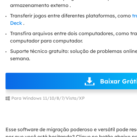
armazenamento externo .
Transferir jogos entre diferentes plataformas, como
tr
Deck
.
Transfira arquivos entre dois computadores, como tra
computador para computador.
Suporte técnico gratuito: solução de problemas online 
semana.
Baixar Grát
Para Windows 11/10/8/7/Vista/XP
Esse software de migração poderoso e versátil pode res
por que você está hesitando? Clique no botão abaixo pa