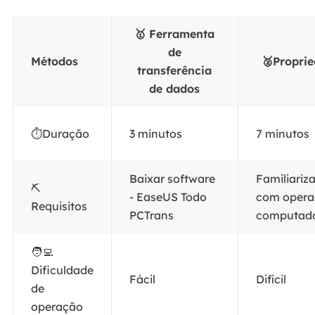
🥇 Ferramenta
de
Métodos
🥈Propri
transferência
de dados
⏱️Duração
3 minutos
7 minutos
Baixar software
Familiariz
⛏️
- EaseUS Todo
com opera
Requisitos
PCTrans
computad
🧑‍💻
Dificuldade
Fácil
Difícil
de
operação