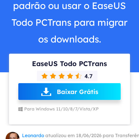
padrão ou usar o EaseUS
Todo PCTrans para migrar
os downloads.
EaseUS Todo PCTrans
Baixar Grátis
Para Windows 11/10/8/7/Vista/XP
Leonardo
atualizou em 18/06/2026 para
Transferên