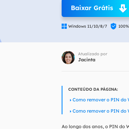
Baixar Grátis
Part
Recu


Windows 11/10/8/7
100%
Emai
Recu
MS 
Atualizado por
Recu
Jacinta
CONTEÚDO DA PÁGINA:
Como remover o PIN do 
Como remover o PIN do 
Ao longo dos anos, o PIN do 