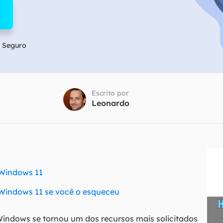
Tutorial Popul
Ferrame
ition Recovery
System Deploy
Recuperação 
peração de partição perdida
Implantação intelige
Recuperação 
 Seguro
l Recovery
Recuperação
peração de e-mail do Outlook
Recuperação
SQL Recovery
Escrito por
Recuperação 
peração de banco de dados MS SQL
Leonardo
Windows 11
Windows 11 se você o esqueceu
Windows se tornou um dos recursos mais solicitados