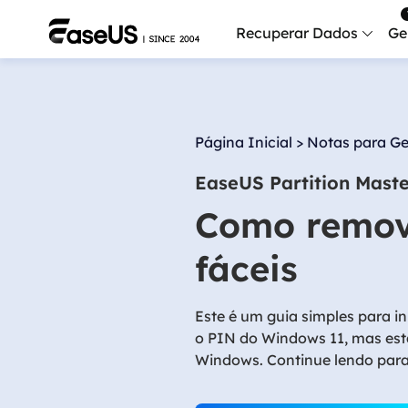
Recuperar Dados
Ge
Data
Recu
Página Inicial
>
Notas para Ge
Mobi
EaseUS Partition Mast
Recup
Como remov
Serv
Serv
fáceis
Fix
Repar
Este é um guia simples para 
o PIN do Windows 11, mas est
Mais produt
Windows. Continue lendo para 
Exc
Resta