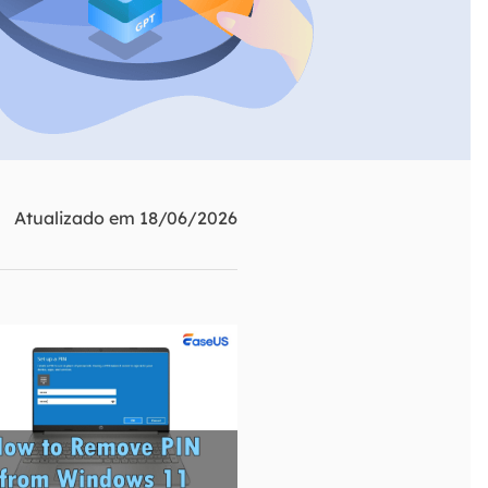
ar
Como clonar disco grátis
ntas de áudio
de Cartão SD
VoiceWave
nte do Windows
Alterar voz em tempo real
de Pen Drive
Vocal Remover (Online)
 de HD
Remover vocais online grátis
 de HD Externo
Atualizado em 18/06/2026
de Fotos