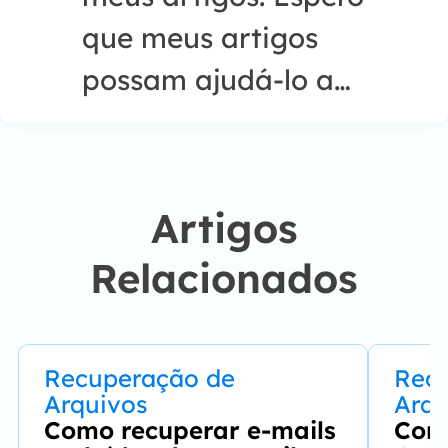
que meus artigos
possam ajudá-lo a
resolver seus
problemas de forma
fácil e eficaz."…
Artigos
Relacionados
Recuperação de
Rec
Arquivos
Arqu
Como recuperar e-mails
Com