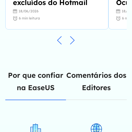
excluídos do Hotmail
Ocu
Deso
18/06/2026
18/06
Wor
6
min leitura
6
min 
Por que confiar
Comentários dos
na EaseUS
Editores