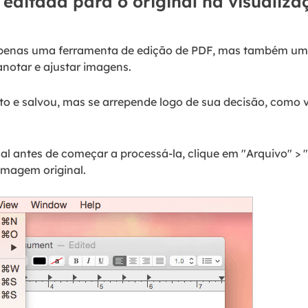
 editada para o original na visualiz
apenas uma ferramenta de edição de PDF, mas também um ó
 anotar e ajustar imagens.
to e salvou, mas se arrepende logo de sua decisão, como
nal antes de começar a processá-la, clique em "Arquivo" > 
 imagem original.