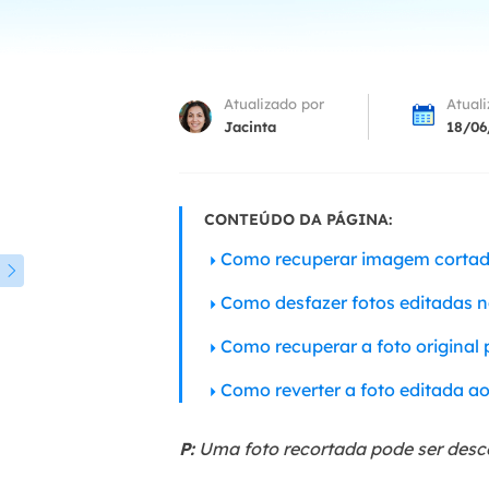
Part
Recu
Atualizado por
Atual
Emai
Jacinta
18/06
Recu
MS 
CONTEÚDO DA PÁGINA:
Recu
Como recuperar imagem corta

Como desfazer fotos editadas n
Como recuperar a foto original 
Como reverter a foto editada ao
P:
Uma foto recortada pode ser desc