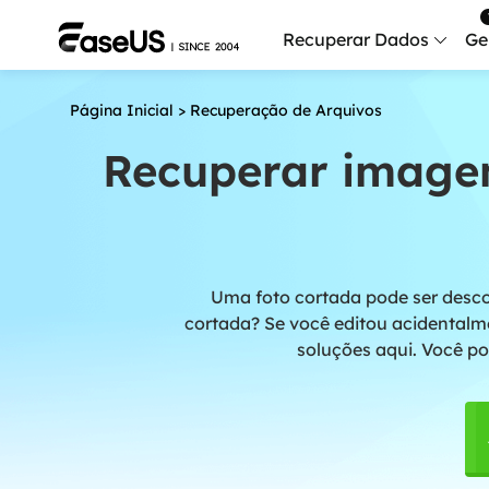
Recuperar Dados
Ge
Página Inicial
>
Recuperação de Arquivos
Data
Recu
Recuperar imagem
Mobi
Recup
Serv
Uma foto cortada pode ser desco
Serv
cortada? Se você editou acidentalm
Fix
soluções aqui. Você po
Repar
Mais produt
Exc
Resta