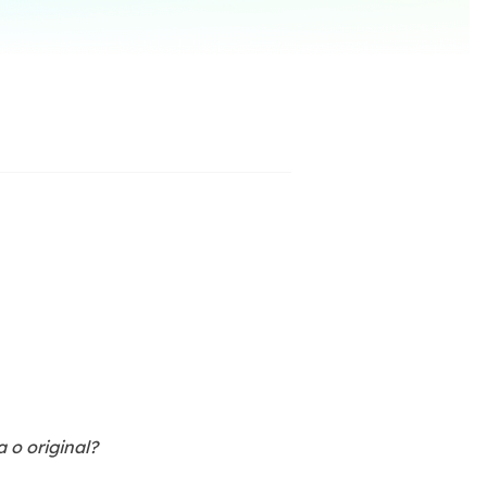
ar
Como clonar disco grátis
ntas de áudio
de Cartão SD
VoiceWave
nte do Windows
Alterar voz em tempo real
de Pen Drive
Vocal Remover (Online)
 de HD
Remover vocais online grátis
 de HD Externo
de Fotos
 o original?