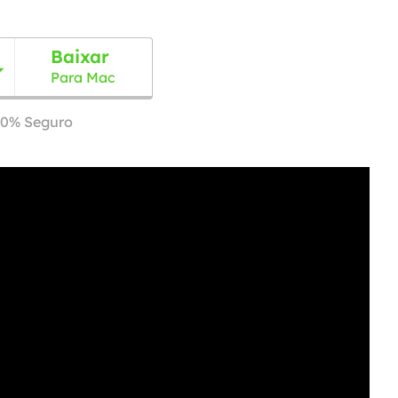
Baixar

Para Mac
00% Seguro