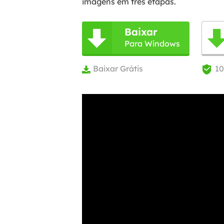
imagens em três etapas.
Baixar

Para Windows
Baixar Grátis
1

