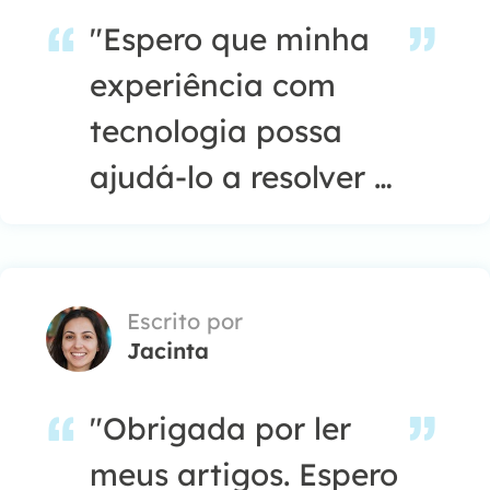
"Espero que minha
experiência com
tecnologia possa
ajudá-lo a resolver a
maioria dos
problemas do seu
Windows, Mac e
Escrito por
Jacinta
smartphone."…
"Obrigada por ler
meus artigos. Espero