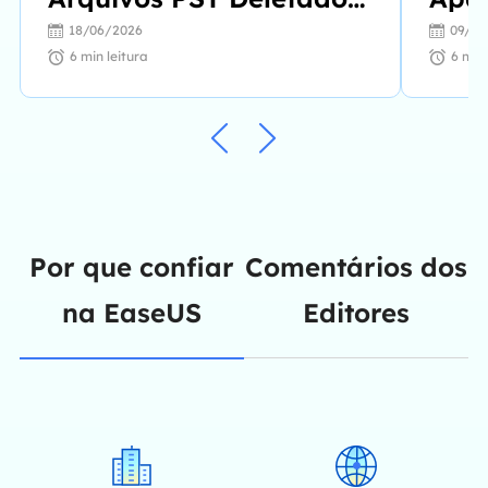
do HD?
Per
18/06/2026
09/07
202
6
min leitura
6
min 
Por que confiar
Comentários dos
na EaseUS
Editores