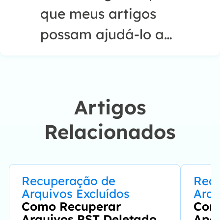
que meus artigos
possam ajudá-lo a
resolver seus
problemas de forma
fácil e eficaz."…
Artigos
Relacionados
Recuperação de
Rec
Arquivos Excluídos
Arqu
Como Recuperar
Com
Arquivos PST Deletados
Apa