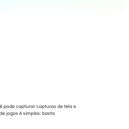
ar
Como clonar disco grátis
ntas de áudio
de Cartão SD
VoiceWave
nte do Windows
Alterar voz em tempo real
de Pen Drive
Vocal Remover (Online)
 de HD
Remover vocais online grátis
 de HD Externo
de Fotos
pode capturar capturas de tela e
de jogos é simples: basta