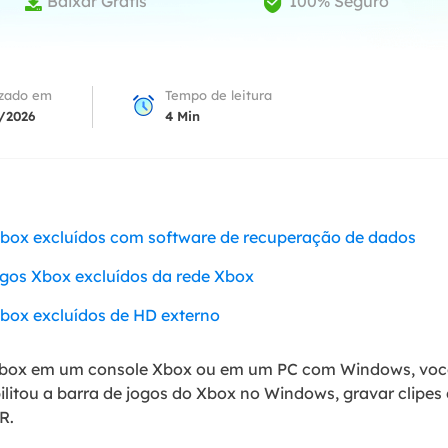
Baixar Grátis
100% Seguro


Tutorial Popul
Ferrame
ition Recovery
System Deploy
Recuperação 
peração de partição perdida
Implantação intelige
Recuperação 
izado em
Tempo de leitura
l Recovery
/2026
4
Min
Recuperação
peração de e-mail do Outlook
Recuperação
SQL Recovery
Recuperação 
peração de banco de dados MS SQL
Xbox excluídos com software de recuperação de dados
jogos Xbox excluídos da rede Xbox
Xbox excluídos de HD externo
Xbox em um console Xbox ou em um PC com Windows, você 
ilitou a barra de jogos do Xbox no Windows, gravar clipes 
R.