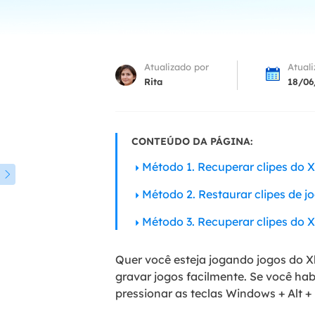
Part
Recu
Atualizado por
Atual
Emai
Rita
18/06
Recu
MS 
CONTEÚDO DA PÁGINA:
Recu
Método 1. Recuperar clipes do 

Método 2. Restaurar clipes de 
Método 3. Recuperar clipes do 
Quer você esteja jogando jogos do 
gravar jogos facilmente. Se você hab
pressionar as teclas Windows + Alt + 