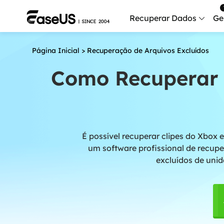
Recuperar Dados
Ge
Página Inicial
>
Recuperação de Arquivos Excluídos
Data
Recu
Como Recuperar C
Mobi
Recup
Serv
É possível recuperar clipes do Xbox 
Serv
um software profissional de recup
Fix
excluídos de unid
Repar
Mais produt
Exc
Resta