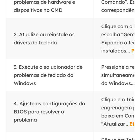
problemas de hardware e
Comando”. Esco
dispositivos no CMD
correspondência
Clique com o bot
2. Atualize ou reinstale os
escolha "Gerenc
drivers do teclado
Expanda o tecla
instalados...
Pas
3. Execute o solucionador de
Pressione a tecl
problemas de teclado do
simultaneamente
Windows
do Windows...
P
Clique em Inicia
4. Ajuste as configurações do
engrenagem par
BIOS para resolver o
baixo em Config
problema
"Atualizar...
Eta