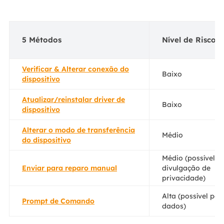
5 Métodos
Nível de Risco
Verificar & Alterar conexão do
Baixo
dispositivo
Atualizar/reinstalar driver de
Baixo
dispositivo
Alterar o modo de transferência
Médio
do dispositivo
Médio (possível
Enviar para reparo manual
divulgação de
privacidade)
Alta (possível per
Prompt de Comando
dados)