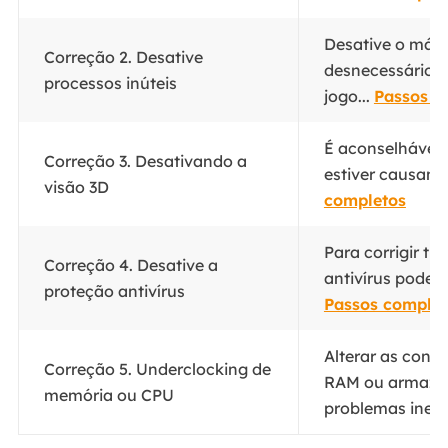
Desative o máxi
Correção 2. Desative
desnecessários
processos inúteis
jogo...
Passos c
É aconselhável 
Correção 3. Desativando a
estiver causand
visão 3D
completos
Para corrigir t
Correção 4. Desative a
antivírus pode s
proteção antivírus
Passos complet
Alterar as conf
Correção 5. Underclocking de
RAM ou armaze
memória ou CPU
problemas inesp