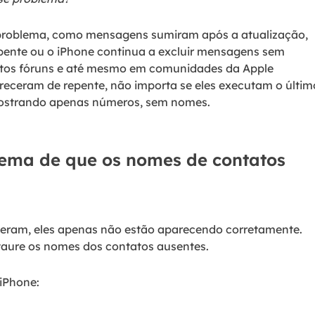
Tutorial Popul
Ferrame
ition Recovery
System Deploy
e problema, como mensagens sumiram após a atualização,
Recuperação 
peração de partição perdida
Implantação intelige
pente ou o iPhone continua a excluir mensagens sem
Recuperação 
uitos fóruns e até mesmo em comunidades da Apple
l Recovery
eceram de repente, não importa se eles executam o últim
Recuperação
peração de e-mail do Outlook
 mostrando apenas números, sem nomes.
Recuperação
SQL Recovery
Recuperação 
peração de banco de dados MS SQL
lema de que os nomes de contatos
ceram, eles apenas não estão aparecendo corretamente.
staure os nomes dos contatos ausentes.
 iPhone: