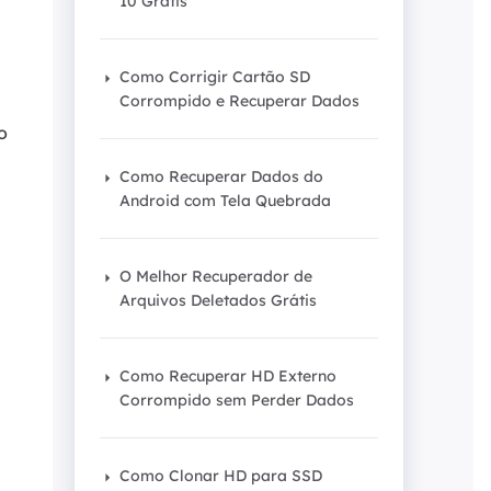
10 Grátis
ar
Como clonar disco grátis
ntas de áudio
de Cartão SD
VoiceWave
nte do Windows
Como Corrigir Cartão SD
Alterar voz em tempo real
de Pen Drive
Corrompido e Recuperar Dados
o
Vocal Remover (Online)
 de HD
Remover vocais online grátis
Como Recuperar Dados do
 de HD Externo
Android com Tela Quebrada
de Fotos
O Melhor Recuperador de
Arquivos Deletados Grátis
Como Recuperar HD Externo
Corrompido sem Perder Dados
Como Clonar HD para SSD