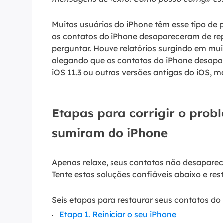
Part
Muitos usuários do iPhone têm esse tipo d
Recu
os contatos do iPhone desapareceram de re
perguntar. Houve relatórios surgindo em m
Emai
alegando que os contatos do iPhone desapar
Recu
iOS 11.3 ou outras versões antigas do iOS,
MS 
Recu
Etapas para corrigir o prob
sumiram do iPhone
Apenas relaxe, seus contatos não desapare
Tente estas soluções confiáveis abaixo e re
Seis etapas para restaurar seus contatos do
Etapa 1. Reiniciar o seu iPhone