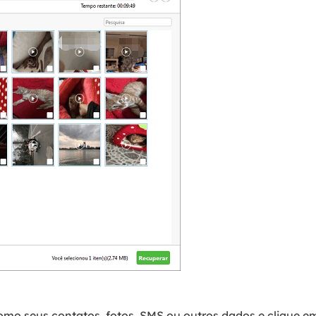
omo seus contatos, fotos, SMS ou outros dados e clique e