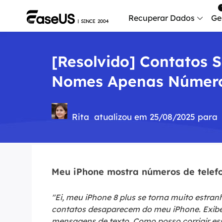
Recuperar Dados
Ge
[Resolvido] Contatos 
Data
Recu
Nomes Apenas Númer
Mobi
Recup
Rita
atualizou em 25/08/2025 para
Serv
Serv
Fix
Repar
Meu iPhone mostra números de telef
Mais produt
"Ei, meu iPhone 8 plus se torna muito estra
contatos desaparecem do meu iPhone. Exib
Exc
mensagens de texto. Como posso corrigir es
Resta