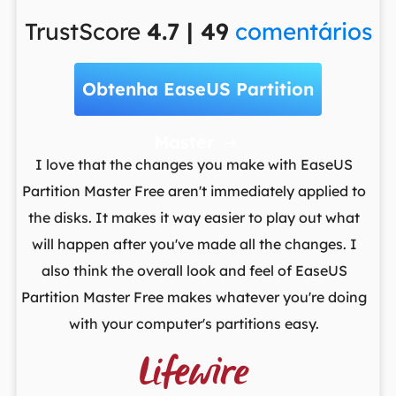
TrustScore
4.7 | 49
comentários
Obtenha EaseUS Partition
Master

t
I love that the changes you make with EaseUS
ows
Partition Master Free aren't immediately applied to
M
st
the disks. It makes it way easier to play out what
lo
,
will happen after you've made all the changes. I
par
he
also think the overall look and feel of EaseUS
fr
Partition Master Free makes whatever you're doing
with your computer's partitions easy.
