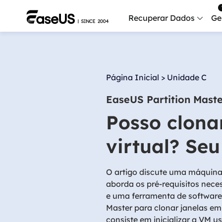
Recuperar Dados
Ge
Data
Recu
Página Inicial
>
Unidade C
Mobi
EaseUS Partition Mast
Recup
Posso clon
Serv
Serv
virtual? Seu
Fix
Repar
O artigo discute uma máquina 
aborda os pré-requisitos nece
Mais produt
e uma ferramenta de software 
Master para clonar janelas em
Exc
consiste em inicializar a VM 
Resta