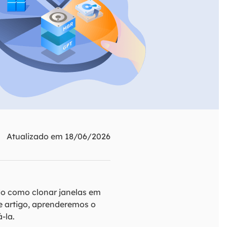
ar
Como clonar disco grátis
ntas de áudio
de Cartão SD
VoiceWave
nte do Windows
Alterar voz em tempo real
de Pen Drive
Vocal Remover (Online)
 de HD
Remover vocais online grátis
 de HD Externo
de Fotos
Atualizado em 18/06/2026
do como clonar janelas em
te artigo, aprenderemos o
-la.