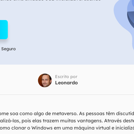
Tutorial Popul
Ferrame
ition Recovery
System Deploy
Recuperação 
peração de partição perdida
Implantação intelige
Recuperação 
l Recovery
Recuperação
peração de e-mail do Outlook
Recuperação
 Seguro
SQL Recovery
Recuperação 
peração de banco de dados MS SQL
Escrito por
Leonardo
 nome soa como algo de metaverso. As pessoas têm discuti
alizá-las, pois elas trazem muitas vantagens. Através des
omo clonar o Windows em uma máquina virtual e inicializá