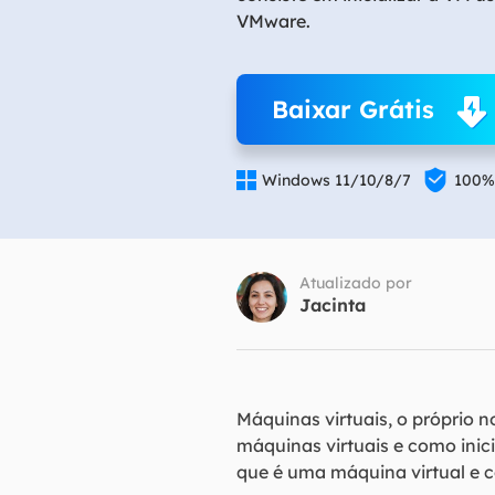
VMware.
Part
Recu
Baixar Grátis
Emai
Recu


Windows 11/10/8/7
100%
MS 
Recu
Atualizado por
Jacinta
Máquinas virtuais, o próprio
máquinas virtuais e como inici
que é uma máquina virtual e c