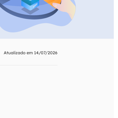
ar
Como clonar disco grátis
ntas de áudio
de Cartão SD
VoiceWave
nte do Windows
Alterar voz em tempo real
de Pen Drive
Vocal Remover (Online)
 de HD
Remover vocais online grátis
 de HD Externo
Atualizado em 14/07/2026
de Fotos