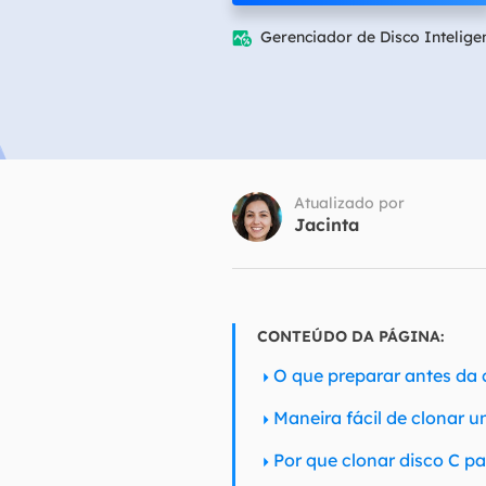
Gerenciador de Disco Intelige

Part
Recu
Emai
Recu
MS 
Atualizado por
Recu
Jacinta
CONTEÚDO DA PÁGINA:
O que preparar antes da
Maneira fácil de clonar 
Por que clonar disco C p