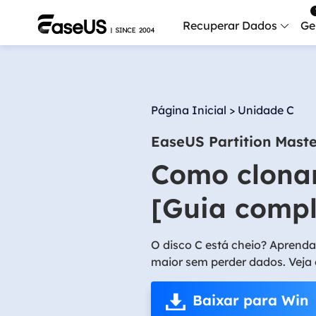
Recuperar Dados
Ge
Data
Recu
Página Inicial
>
Unidade C
Mobi
EaseUS Partition Mast
Recup
Como clonar
Serv
Serv
[Guia compl
Fix
Repar
O disco C está cheio? Aprend
maior sem perder dados. Veja 
Mais produt
Baixar para Win
Exc
Resta