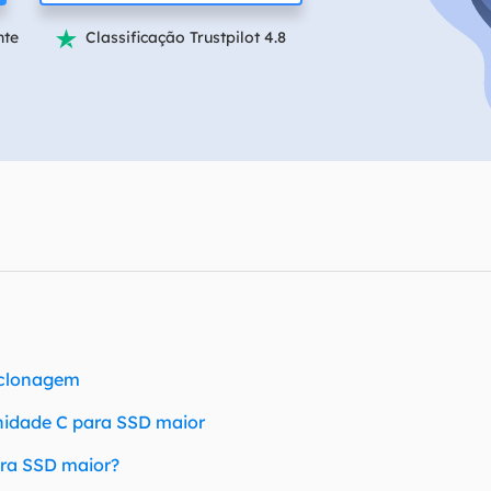
Tutorial Popul
Ferrame
nte
Classificação Trustpilot 4.8

ition Recovery
System Deploy
Recuperação 
peração de partição perdida
Implantação intelige
Recuperação 
l Recovery
Recuperação
peração de e-mail do Outlook
Recuperação
SQL Recovery
Recuperação 
peração de banco de dados MS SQL
 clonagem
unidade C para SSD maior
ara SSD maior?