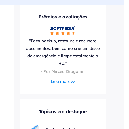
ar
Como clonar disco grátis
ntas de áudio
de Cartão SD
VoiceWave
Prêmios e avaliações
nte do Windows
Alterar voz em tempo real
de Pen Drive






Vocal Remover (Online)
 de HD
Remover vocais online grátis
"Faça backup, restaure e recupere
 de HD Externo
documentos, bem como crie um disco
de emergência e limpe totalmente o
de Fotos
HD."
- Por Mircea Dragomir
Leia mais >>
Tópicos em destaque