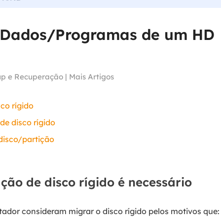
Tutorial Popul
Ferrame
ition Recovery
System Deploy
Recuperação 
/Dados/Programas de um HD
peração de partição perdida
Implantação intelige
Recuperação 
l Recovery
Recuperação
peração de e-mail do Outlook
p e Recuperação
|
Mais Artigos
Recuperação
SQL Recovery
Recuperação 
peração de banco de dados MS SQL
co rígido
e disco rígido
disco/partição
ão de disco rígido é necessário
ador consideram migrar o disco rígido pelos motivos que: