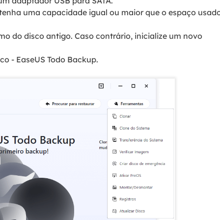
 um adaptador USB para SATA.
o tenha uma capacidade igual ou maior que o espaço usad
smo do disco antigo. Caso contrário, inicialize um novo
sco - EaseUS Todo Backup.