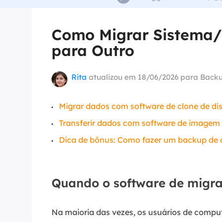
Part
Como Migrar Sistema
Recu
para Outro
Emai
Recu
Rita
atualizou em 18/06/2026 para
Backu
MS 
Recu
Migrar dados com software de clone de dis
Transferir dados com software de imagem d
Dica de bônus: Como fazer um backup de 
Quando o software de migraç
Na maioria das vezes, os usuários de comput