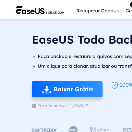
Recuperar Dados
Ge
Data
EaseUS Todo Bac
Recu
Mobi
Faça backup e restaure arquivos com seg
Recup
Um clique para clonar, atualizar ou trans
Serv
Serv
100%
Baixar Grátis
Fix
Repar
Para Windows 11/10/8/7
Mais produt
Exc



Resta