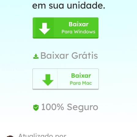
em sua unidade.
Baixar

Para Windows
Baixar Grátis

Baixar

Para Mac
100% Seguro

Atualizado por