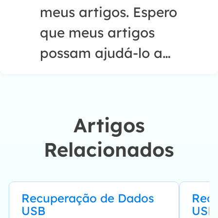
meus artigos. Espero
que meus artigos
possam ajudá-lo a
resolver seus
problemas de forma
fácil e eficaz."…
Artigos
Relacionados
Recuperação de Dados
Rec
USB
USB