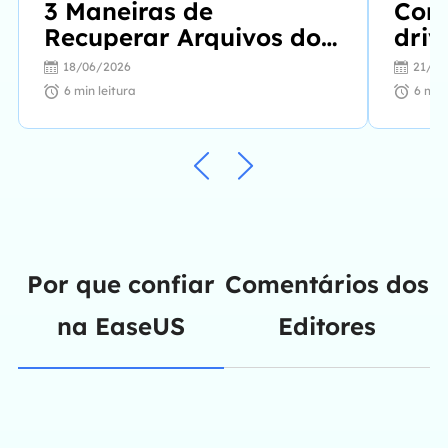
3 Maneiras de
Com
Recuperar Arquivos do
driv
Pen Drive
form
18/06/2026
21/06
Solu
6
min leitura
6
min 
Por que confiar
Comentários dos
na EaseUS
Editores