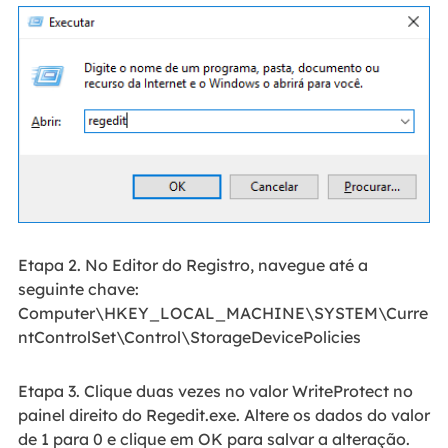
Etapa 2. No Editor do Registro, navegue até a
seguinte chave:
Computer\HKEY_LOCAL_MACHINE\SYSTEM\Curre
ntControlSet\Control\StorageDevicePolicies
Etapa 3. Clique duas vezes no valor WriteProtect no
painel direito do Regedit.exe. Altere os dados do valor
de 1 para 0 e clique em OK para salvar a alteração.