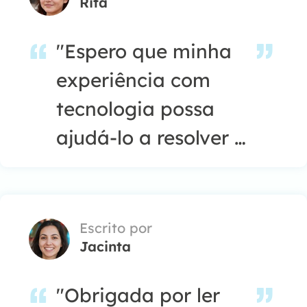
Rita
"Espero que minha
experiência com
tecnologia possa
ajudá-lo a resolver a
maioria dos
problemas do seu
Windows, Mac e
Escrito por
Jacinta
smartphone."…
"Obrigada por ler