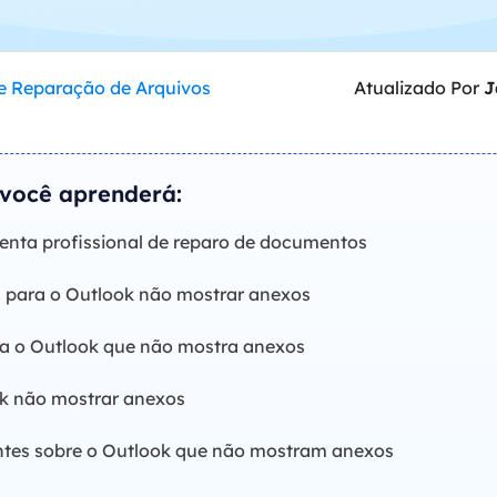
Tutorial Popul
Ferrame
ition Recovery
System Deploy
Recuperação 
peração de partição perdida
Implantação intelige
e Reparação de Arquivos
Atualizado Por
J
Recuperação 
l Recovery
Recuperação
peração de e-mail do Outlook
Recuperação
 você aprenderá:
SQL Recovery
Recuperação 
peração de banco de dados MS SQL
enta profissional de reparo de documentos
s para o Outlook não mostrar anexos
ra o Outlook que não mostra anexos
k não mostrar anexos
ntes sobre o Outlook que não mostram anexos