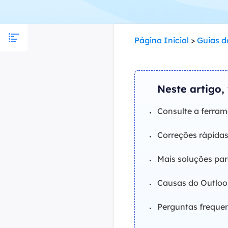
Part
Recu
Página Inicial
>
Guias d
Emai
Recu
Neste artigo,
MS 
Recu
Consulte a ferram
Correções rápida
Mais soluções pa
Causas do Outloo
Perguntas freque