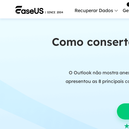
Recuperar Dados
Ge
Data
Como consert
Recu
Mobi
Recup
O Outlook não mostra anexo
Serv
Serv
apresentou as 8 principais 
Fix
Repar
Mais produt
Exc
Resta