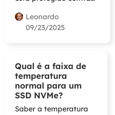
gravação ou há
Leonardo
arquivos na unidade
09/23/2025
SSD. Este artigo ajudará
você a corrigir esse erro.
Qual é a faixa de
temperatura
normal para um
SSD NVMe?
Saber a temperatura