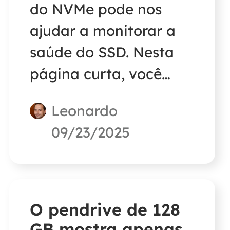
do NVMe pode nos
ajudar a monitorar a
saúde do SSD. Nesta
página curta, você
entenderá
Leonardo
rapidamente a
09/23/2025
temperatura normal de
um SSD NVMe e obterá
a melhor solução para
verificá-la.
O pendrive de 128
GB mostra apenas