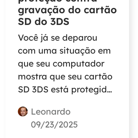
gravação do cartão
SD do 3DS
Você já se deparou
com uma situação em
que seu computador
mostra que seu cartão
SD 3DS está protegido
contra gravação? Não
Leonardo
se preocupe; esta
09/23/2025
passagem ajudará