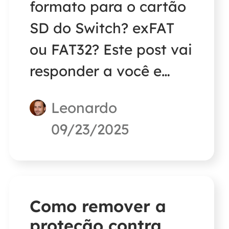
formato para o cartão
SD do Switch? exFAT
ou FAT32? Este post vai
responder a você e
fornecer uma maneira
Leonardo
simples de formatar
09/23/2025
um cartão SD do
Switch sem perder
tempo.
Como remover a
proteção contra