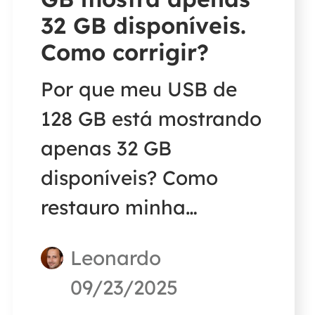
32 GB disponíveis.
Como corrigir?
Por que meu USB de
128 GB está mostrando
apenas 32 GB
disponíveis? Como
restauro minha
unidade USB para
Leonardo
capacidade total? Siga
09/23/2025
este guia para