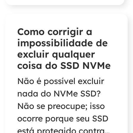
você a saber como
remover a proteção
contra gravação do
Como corrigir a
cartão SD 3DS.
impossibilidade de
excluir qualquer
coisa do SSD NVMe
Não é possível excluir
nada do NVMe SSD?
Não se preocupe; isso
ocorre porque seu SSD
está protegido contra