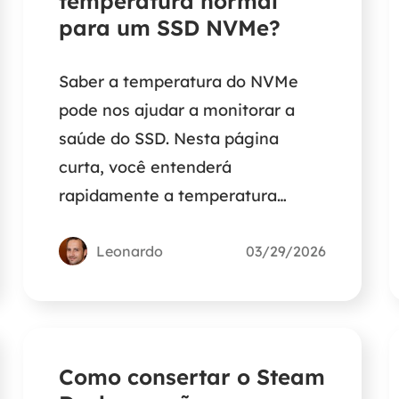
temperatura normal
para um SSD NVMe?
Saber a temperatura do NVMe
pode nos ajudar a monitorar a
saúde do SSD. Nesta página
curta, você entenderá
rapidamente a temperatura
normal de um SSD NVMe e
obterá a melhor solução para
Leonardo
03/29/2026
verificá-la.
Como consertar o Steam