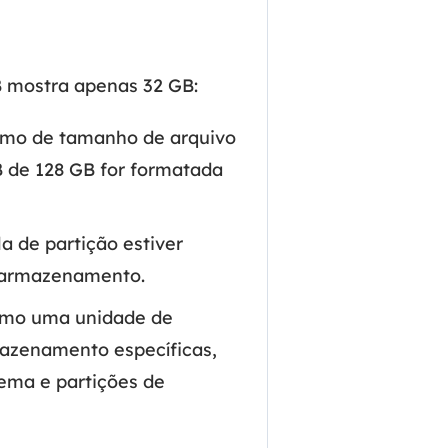
ar
Como clonar disco grátis
ntas de áudio
de Cartão SD
VoiceWave
nte do Windows
Alterar voz em tempo real
B mostra apenas 32 GB:
de Pen Drive
Vocal Remover (Online)
 de HD
imo de tamanho de arquivo
Remover vocais online grátis
 de HD Externo
B de 128 GB for formatada
de Fotos
a de partição estiver
e armazenamento.
omo uma unidade de
azenamento específicas,
tema e partições de