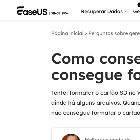
Recuperar Dados
Ge
Página inicial
>
Perguntas sobre ger
Data
Recu
Como conse
Mobi
Recup
consegue f
Serv
Serv
Tentei formatar o cartão SD no
Fix
ainda há alguns arquivos. Qua
Repar
não consegue formatar o cartão
Mais produt
Exc
Resta
Melhor resposta de