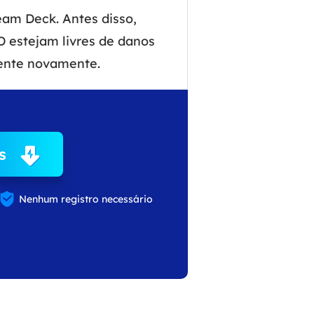
eam Deck. Antes disso,
D estejam livres de danos
mente novamente.
s

Nenhum registro necessário