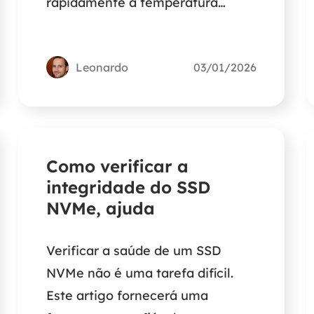
rapidamente a temperatura
normal de um SSD NVMe e
obterá a melhor solução para
Leonardo
03/01/2026
verificá-la.
Como verificar a
integridade do SSD
NVMe, ajuda
Verificar a saúde de um SSD
NVMe não é uma tarefa difícil.
Este artigo fornecerá uma