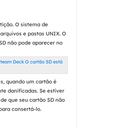
ar
Como clonar disco grátis
ntas de áudio
de Cartão SD
VoiceWave
nte do Windows
Alterar voz em tempo real
ição. O sistema de
de Pen Drive
arquivos e pastas UNIX. O
Vocal Remover (Online)
 de HD
Remover vocais online grátis
 SD não pode aparecer no
 de HD Externo
de Fotos
Steam Deck O cartão SD está
zes, quando um cartão é
e danificadas. Se estiver
a de que seu cartão SD não
ara consertá-lo.