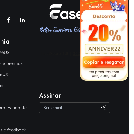


hia
ANNIVER22
seUS
s e prêmios
seUS
es
Assinar
ra estudante
a
s e feedback