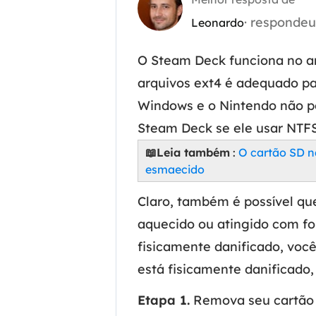
· responde
Leonardo
Part
Recu
O Steam Deck funciona no a
Emai
arquivos ext4 é adequado p
Recu
Windows e o Nintendo não po
Steam Deck se ele usar NTFS
MS 
Recu
📖Leia também
:
O cartão SD 
esmaecido
Claro, também é possível que
aquecido ou atingido com fo
fisicamente danificado, você
está fisicamente danificado
Etapa 1.
Remova seu cartão