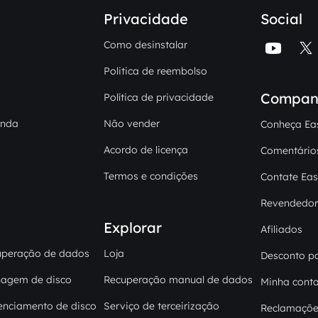
Privacidade
Social
Como desinstalar


Politica de reembolso
Compan
Política de privacidade
enda
Não vender
Conheça Ea
Acordo de licença
Comentário
Termos e condições
Contate Ea
Revendedor
Explorar
Afiliados
uperação de dados
Loja
Desconto pa
nagem de disco
Recuperação manual de dados
Minha cont
enciamento de disco
Serviço de terceirização
Reclamaçõe