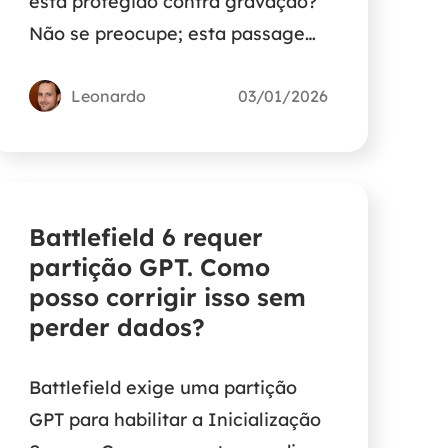
está protegido contra gravação?
Não se preocupe; esta passagem
ajudará você a saber como
remover a proteção contra
Leonardo
03/01/2026
gravação do cartão SD 3DS.
Battlefield 6 requer
partição GPT. Como
posso corrigir isso sem
perder dados?
Battlefield exige uma partição
GPT para habilitar a Inicialização