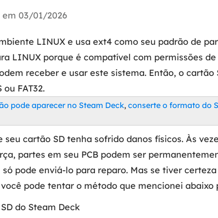
Tutorial Popul
Ferrame
u em 03/01/2026
ition Recovery
System Deploy
Recuperação 
peração de partição perdida
Implantação intelige
mbiente LINUX e usa ext4 como seu padrão de part
Recuperação 
l Recovery
ara LINUX porque é compatível com permissões de 
Recuperação
peração de e-mail do Outlook
dem receber e usar este sistema. Então, o cartão
Recuperação
 ou FAT32.
SQL Recovery
Recuperação 
peração de banco de dados MS SQL
não pode aparecer no Steam Deck
,
conserte o formato do 
 seu cartão SD tenha sofrido danos físicos. Às ve
rça, partes em seu PCB podem ser permanentement
 só pode enviá-lo para reparo. Mas se tiver certez
, você pode tentar o método que mencionei abaixo p
 SD do Steam Deck