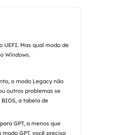
ar
Como clonar disco grátis
ntas de áudio
de Cartão SD
VoiceWave
nte do Windows
Alterar voz em tempo real
de Pen Drive
Vocal Remover (Online)
 de HD
Remover vocais online grátis
ão UEFI. Mas qual modo de
 de HD Externo
do Windows.
de Fotos
anto, o modo Legacy não
ou outros problemas se
 BIOS, a tabela de
 para GPT, a menos que
o modo GPT, você precisa