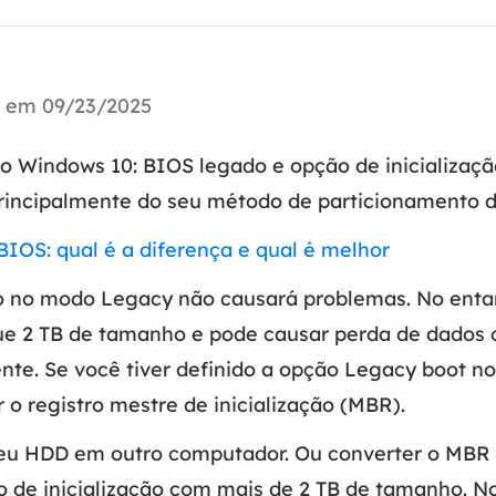
Tutorial Popul
Ferrame
ition Recovery
System Deploy
Recuperação 
peração de partição perdida
Implantação intelige
Recuperação 
u em 09/23/2025
l Recovery
Recuperação
peração de e-mail do Outlook
o Windows 10: BIOS legado e opção de inicializaç
Recuperação
principalmente do seu método de particionamento 
SQL Recovery
Recuperação 
peração de banco de dados MS SQL
BIOS: qual é a diferença e qual é melhor
ão no modo Legacy não causará problemas. No ent
ue 2 TB de tamanho e pode causar perda de dados 
nte. Se você tiver definido a opção Legacy boot no
 o registro mestre de inicialização (MBR).
seu HDD em outro computador. Ou converter o MBR
o de inicialização com mais de 2 TB de tamanho. N