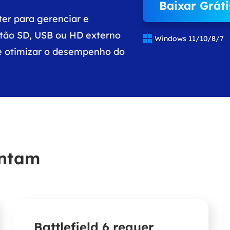
Baixar Gráti
ter para gerenciar e
rtão SD, USB ou HD externo

Windows 11/10/8/7
 e otimizar o desempenho do
untam
Battlefield 6 requer