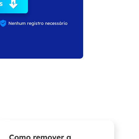
s

Nenhum registro necessário
Como remover a