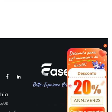



hia
ANNIVER22
seUS