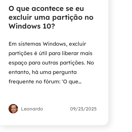
O que acontece se eu
excluir uma partição no
Windows 10?
Em sistemas Windows, excluir
partições é útil para liberar mais
espaço para outras partições. No
entanto, há uma pergunta
frequente no fórum: 'O que
acontece se eu excluir uma
partição do Windows 10?'. Para
Leonardo
09/23/2025
responder à dúvida, este artigo
prático está aqui para ajudar.