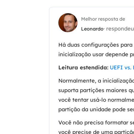
Part
Melhor resposta de
Recu
· responde
Leonardo
Emai
Recu
Há duas configurações para 
inicialização usar depende 
MS 
Recu
Leitura estendida:
UEFI vs. 
Normalmente, a inicializaç
suporta partições maiores q
você tentar usá-lo normalme
partição da unidade pode ser
Você não precisa formatar 
você precise de uma partiçã