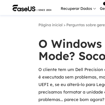
Recuperar Dados
Ge
Página inicial
>
Perguntas sobre ger
Data
Recu
O Windows 
Mobi
Recup
Mode? Soco
Serv
Serv
O cliente tem um Dell Precision 
Fix
é executada sem problemas, mas 
Repar
UEFI e, se eu alterá-lo para Leg
Mais produt
precisamos formatar a unidade 
problemas... parece bom agora?
Exc
Resta