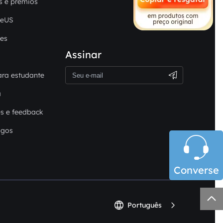
s e prêmios
seUS
es
Assinar
ra estudante
a
s e feedback
igos

Converse



Português