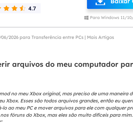
Baixar 
Tutorial Popul
Ferrame
ition Recovery
System Deploy
Recuperação 
Para Windows 11/10
peração de partição perdida
Implantação intelige
Recuperação 
l Recovery
Recuperação
/06/2026 para
Transferência entre PCs
|
Mais Artigos
peração de e-mail do Outlook
Recuperação
SQL Recovery
Recuperação 
peração de banco de dados MS SQL
erir arquivos do meu computador par
mod no meu Xbox original, mas preciso de uma maneira de 
 Xbox. Esses são todos arquivos grandes, então eu queria
á-lo ao meu PC e mover arquivos para ele com qualquer p
is nos fóruns do Xbox, mas eles são muito difíceis para mim
"