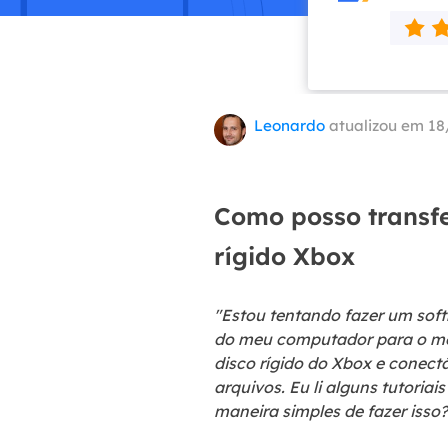
Part
Recu
Emai
Leonardo
atualizou em 18
Recu
MS 
Recu
Como posso transf
rígido Xbox
"Estou tentando fazer um soft
do meu computador para o meu
disco rígido do Xbox e conect
arquivos. Eu li alguns tutoria
maneira simples de fazer isso?