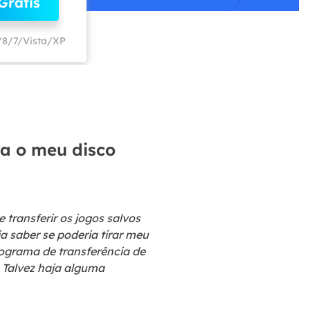
Grátis
ar
Como clonar disco grátis
ntas de áudio
de Cartão SD
VoiceWave
/8/7/Vista/XP
nte do Windows
Alterar voz em tempo real
de Pen Drive
Vocal Remover (Online)
 de HD
Remover vocais online grátis
 de HD Externo
de Fotos
a o meu disco
transferir os jogos salvos
 saber se poderia tirar meu
rograma de transferência de
. Talvez haja alguma