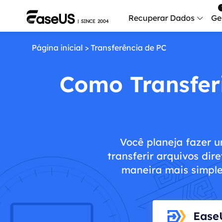
Recuperar Dados
Ge
Página inicial
>
Transferência de PC
Data
Recu
Como Transfer
Mobi
Recup
Serv
Serv
Você planeja fazer 
transferir arquivos di
Fix
maneira mais simple
Repar
Mais produt
Exc
Ease
Resta