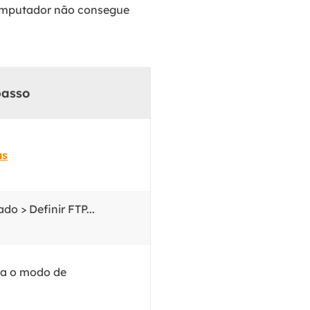
 computador não consegue
passo
as
o > Definir FTP...
ha o modo de