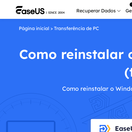
Recuperar Dados
Ge
Página inicial
>
Transferência de PC
Data
Recu
Como reinstalar
Mobi
Recup
(
Serv
Serv
Como reinstalar o Wind
Fix
Repar
Mais produt
Exc
Ease
Resta