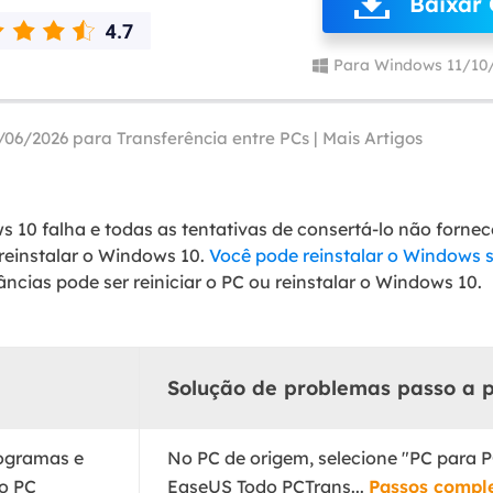
Baixar 
Tutorial Popul
Ferrame
ition Recovery
System Deploy
Recuperação 
Para Windows 11/10
peração de partição perdida
Implantação intelige
Recuperação 
l Recovery
Recuperação
/06/2026 para
Transferência entre PCs
|
Mais Artigos
peração de e-mail do Outlook
Recuperação
SQL Recovery
Recuperação 
peração de banco de dados MS SQL
0 falha e todas as tentativas de consertá-lo não fornece
 reinstalar o Windows 10.
Você pode reinstalar o Windows
ncias pode ser reiniciar o PC ou reinstalar o Windows 10.
Solução de problemas passo a 
rogramas e
No PC de origem, selecione "PC para PC
ro PC
EaseUS Todo PCTrans...
Passos compl