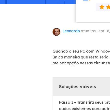
Part
Recu
Emai
Leonardo
atualizou em 18
Recu
MS 
Recu
Quando o seu PC com Windows 1
única maneira que resta seria
melhor opção nessas circunstâ
Soluções viáveis
Passo 1 – Transfira seus p
dados existentes para out