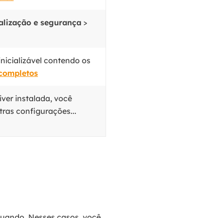
alização e segurança
>
nicializável contendo os
completos
ver instalada, você
ras configurações...
quando. Nesses casos, você