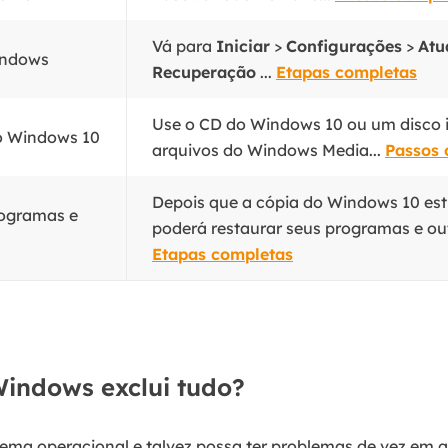
Vá para
Iniciar
>
Configurações
>
Atu
Windows
Recuperação
...
Etapas completas
Use o CD do Windows 10 ou um disco i
 o Windows 10
arquivos do Windows Media...
Passos 
Depois que a cópia do Windows 10 esti
rogramas e
poderá restaurar seus programas e out
Etapas completas
Windows exclui tudo?
tema operacional e talvez possa ter problemas de vez em 