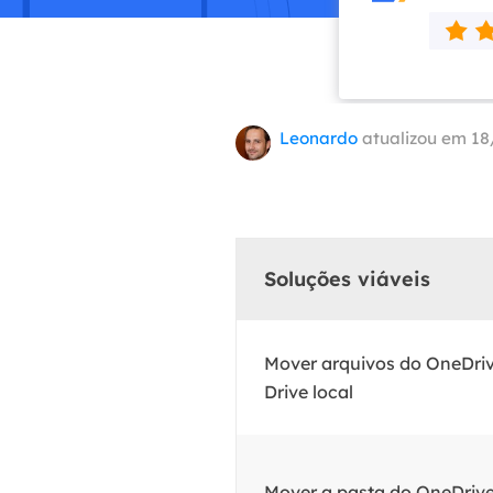
Part
Recu
Emai
Leonardo
atualizou em 18
Recu
MS 
Recu
Soluções viáveis
Mover arquivos do OneDriv
Drive local
Mover a pasta do OneDrive