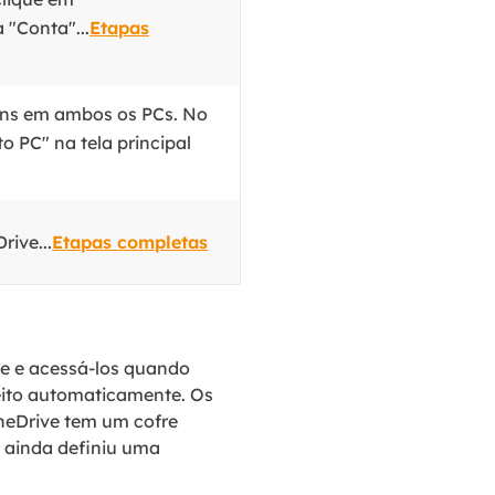
 "Conta"...
Etapas
ans em ambos os PCs. No
o PC" na tela principal
ive...
Etapas completas
ne e acessá-los quando
feito automaticamente. Os
neDrive tem um cofre
 ainda definiu uma