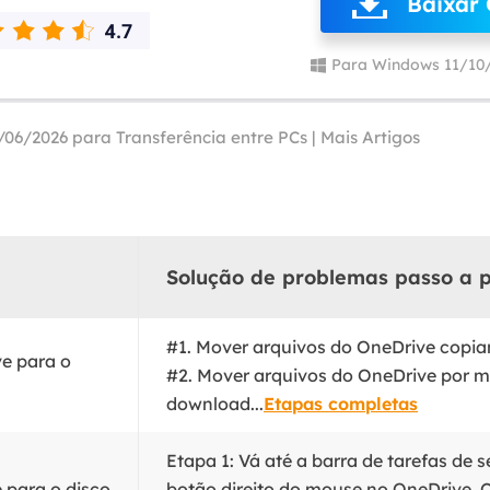
Baixar 
Tutorial Popul
Ferrame
ition Recovery
System Deploy
Recuperação 
Para Windows 11/10
peração de partição perdida
Implantação intelige
Recuperação 
l Recovery
Recuperação
/06/2026 para
Transferência entre PCs
|
Mais Artigos
peração de e-mail do Outlook
Recuperação
SQL Recovery
Recuperação 
peração de banco de dados MS SQL
Solução de problemas passo a 
#1. Mover arquivos do OneDrive copian
e para o
#2. Mover arquivos do OneDrive por m
download...
Etapas completas
Etapa 1: Vá até a barra de tarefas de 
 para o disco
botão direito do mouse no OneDrive. 