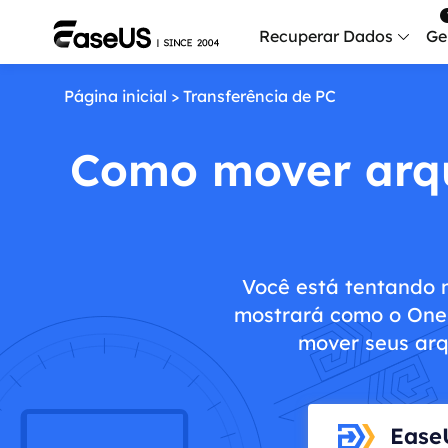
Recuperar Dados
Ge
Página inicial
>
Transferência de PC
Data
Recu
Como mover arqu
Mobi
Recup
Serv
Serv
Você está tentando 
mostrará como o One
Fix
mover seus arq
Repar
Mais produt
Exc
Ease
Resta