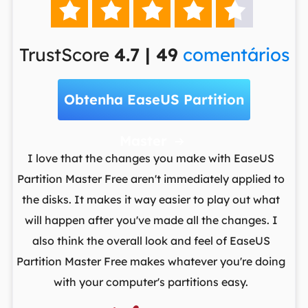





TrustScore
4.7 | 49
comentários
Obtenha EaseUS Partition
Master

t
I love that the changes you make with EaseUS
ows
Partition Master Free aren't immediately applied to
M
st
the disks. It makes it way easier to play out what
lo
,
will happen after you've made all the changes. I
par
he
also think the overall look and feel of EaseUS
fr
Partition Master Free makes whatever you're doing
with your computer's partitions easy.