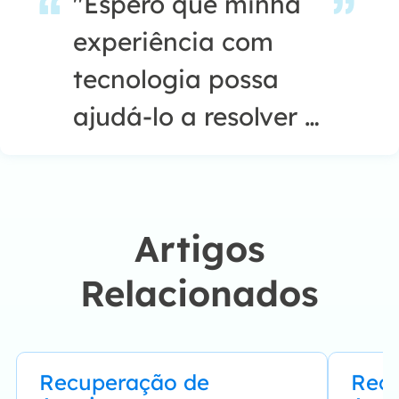
"Espero que minha
experiência com
tecnologia possa
ajudá-lo a resolver a
maioria dos
problemas do seu
Windows, Mac e
Artigos
smartphone."…
Relacionados
Recuperação de
Rec