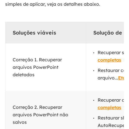
simples de aplicar, veja os detalhes abaixo.
Soluções viáveis
Solução de p
Recuperar slide
Correção 1. Recuperar
completas
arquivos PowerPoint
Restaurar com
deletados
arquivo...
Etap
Recuperar de 
Correção 2. Recuperar
completas
arquivos PowerPoint não
Restaurar sli
salvos
AutoRecupera