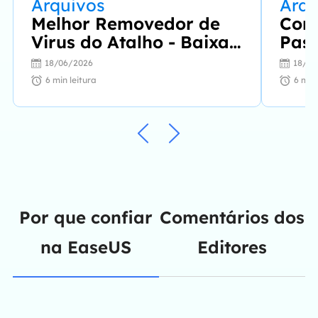
Arquivos
Arqu
Melhor Removedor de
Com
Virus do Atalho - Baixar
Past
Grátis
Celu
18/06/2026
18/06
6
min leitura
6
min 
Por que confiar
Comentários dos
na EaseUS
Editores