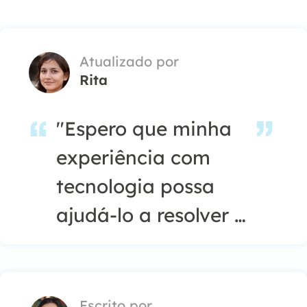
Atualizado por
Rita
"Espero que minha
experiência com
tecnologia possa
ajudá-lo a resolver a
maioria dos
problemas do seu
Windows, Mac e
Escrito por