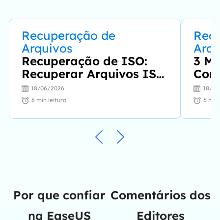
Recuperação de
Rec
Arquivos
Arqu
Recuperação de ISO:
3 Ma
Recuperar Arquivos ISO
Corr
Excluídos com Software
Sum
18/06/2026
18/06
de Recuperação de ISO
6
min leitura
6
min 
Por que confiar
Comentários dos
na EaseUS
Editores