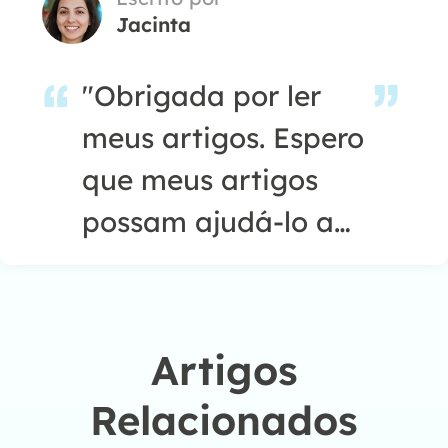
Jacinta
smartphone."…
"Obrigada por ler
meus artigos. Espero
que meus artigos
possam ajudá-lo a
resolver seus
problemas de forma
fácil e eficaz."…
Artigos
Relacionados