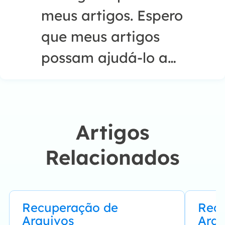
meus artigos. Espero
que meus artigos
possam ajudá-lo a
resolver seus
problemas de forma
fácil e eficaz."…
Artigos
Relacionados
Recuperação de
Rec
Arquivos
Arqu