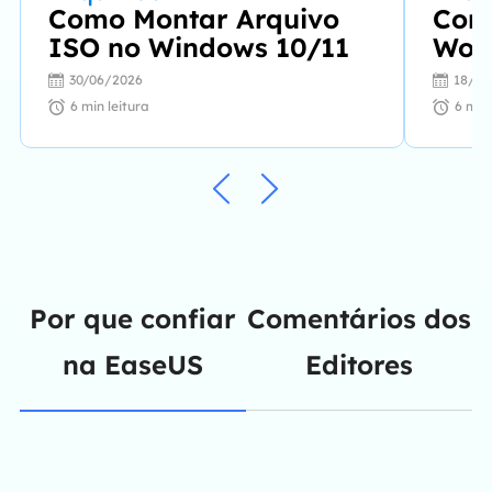
Como Montar Arquivo
Com
ISO no Windows 10/11
Wor
Salv
30/06/2026
18/06
no 
6
min leitura
6
min 
Por que confiar
Comentários dos
na EaseUS
Editores