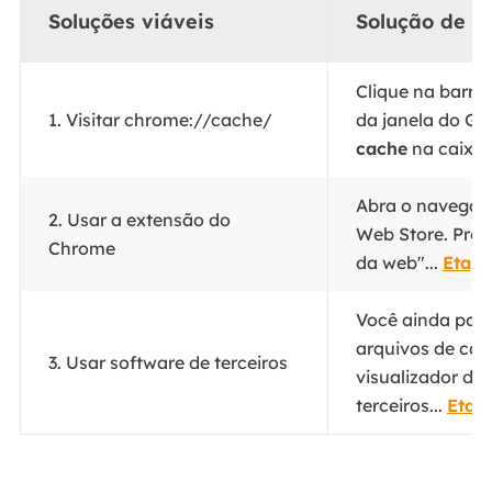
Soluções viáveis
Solução de p
Clique na barra
1. Visitar chrome://cache/
da janela do Go
cache
na caixa.
Abra o navegad
2. Usar a extensão do
Web Store. Proc
Chrome
da web"...
Etapa
Você ainda pode
arquivos de ca
3. Usar software de terceiros
visualizador de
terceiros...
Etap