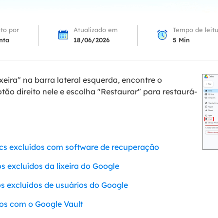
Tutorial Popul
Ferrame
ition Recovery
System Deploy
Recuperação 
ito por
Atualizado em
Tempo de leit
peração de partição perdida
Implantação intelige
nta
18/06/2026
5
Min
Recuperação 
l Recovery
Recuperação
peração de e-mail do Outlook
Recuperação
xeira" na barra lateral esquerda, encontre o
SQL Recovery
ão direito nele e escolha "Restaurar" para restaurá-
Recuperação 
peração de banco de dados MS SQL
cs excluídos com software de recuperação
 excluídos da lixeira do Google
s excluídos de usuários do Google
os com o Google Vault