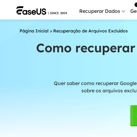
Recuperar Dados
Ge
Página Inicial
>
Recuperação de Arquivos Excluídos
Data
Recu
Como recuperar 
Mobi
Recup
Serv
Quer saber como recuperar Google D
Serv
sobre os arquivos exclu
Fix
Repar
Mais produt
Exc
Resta