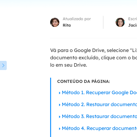
Part
Atualizado por
Escr
Recu
Rita
Jaci
Emai
Recu
Vá para o Google Drive, selecione "Li
MS 
documento excluído, clique com o bot
Recu
lo em seu Drive.

CONTEÚDO DA PÁGINA:
Método 1. Recuperar Google Do
Método 2. Restaurar documentos
Método 3. Restaurar documento
Método 4. Recuperar document