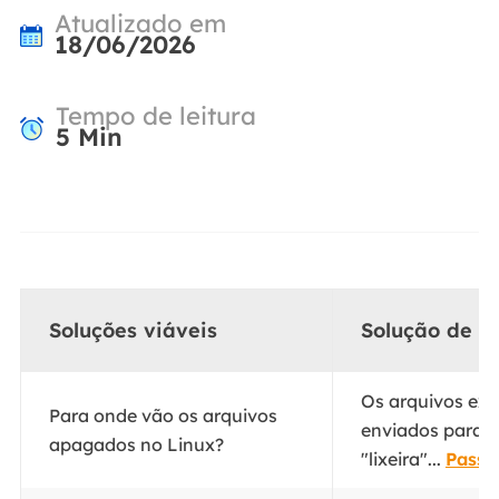
Atualizado em
18/06/2026
Tempo de leitura
5
Min
Soluções viáveis
Solução de p
Os arquivos exc
Para onde vão os arquivos
enviados para 
apagados no Linux?
"lixeira"...
Passo