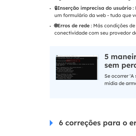
🔒Inserção imprecisa do usuário
:
um formulário da web - tudo que vo
🌐Erros de rede
: Más condições d
conectividade com seu provedor de
5 maneir
sem per
Se ocorrer 'A
mídia de arm
6 correções para o e