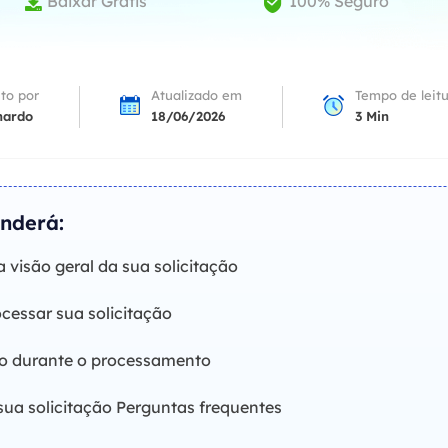
Baixar Grátis
100% Seguro


Tutorial Popul
Ferrame
ition Recovery
System Deploy
Recuperação 
peração de partição perdida
Implantação intelige
Recuperação 
ito por
Atualizado em
Tempo de leit
l Recovery
nardo
18/06/2026
3
Min
Recuperação
peração de e-mail do Outlook
Recuperação
SQL Recovery
Recuperação 
peração de banco de dados MS SQL
enderá:
 visão geral da sua solicitação
cessar sua solicitação
ido durante o processamento
sua solicitação Perguntas frequentes