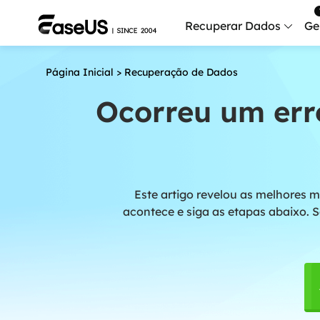
Recuperar Dados
Ge
Página Inicial
>
Recuperação de Dados
Data
Recu
Ocorreu um err
Mobi
Recup
Serv
Este artigo revelou as melhores m
Serv
acontece e siga as etapas abaixo. S
Fix
Repar
Mais produt
Exc
Resta