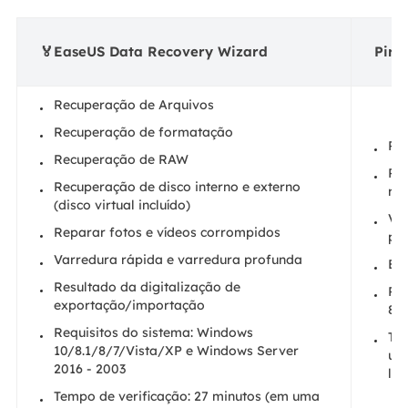
🏅EaseUS Data Recovery Wizard
Piri
Recuperação de Arquivos
Recuperação de formatação
Re
Recuperação de RAW
Re
Recuperação de disco interno e externo
ríg
(disco virtual incluído)
Var
Reparar fotos e vídeos corrompidos
pr
Varredura rápida e varredura profunda
Ex
Resultado da digitalização de
Req
exportação/importação
8.1
Requisitos do sistema: Windows
Tem
10/8.1/8/7/Vista/XP e Windows Server
um
2016 - 2003
liv
Tempo de verificação: 27 minutos (em uma