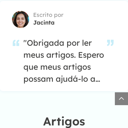
problemas do seu
Windows, Mac e
Escrito por
Jacinta
smartphone."…
"Obrigada por ler
meus artigos. Espero
que meus artigos
possam ajudá-lo a
resolver seus

problemas de forma
fácil e eficaz."…
Artigos