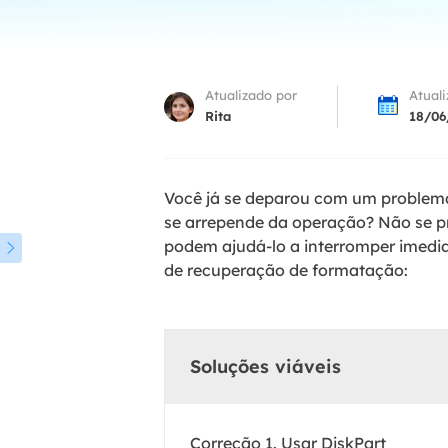
Part
Recu
Atualizado por
Atual
Emai
Rita
18/06
Recu
MS 
Você já se deparou com um proble
Recu
se arrepende da operação? Não se p
podem ajudá-lo a interromper imedi

de recuperação de formatação:
Soluções viáveis
Correção 1. Usar DiskPart