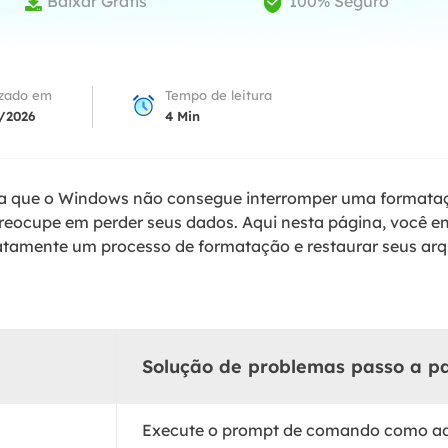
Baixar Grátis
100% Seguro


Tutorial Popul
Ferrame
ition Recovery
System Deploy
Recuperação 
peração de partição perdida
Implantação intelige
Recuperação 
izado em
Tempo de leitura
l Recovery
/2026
4
Min
Recuperação
peração de e-mail do Outlook
Recuperação
SQL Recovery
ma que o Windows não consegue interromper uma format
Recuperação 
peração de banco de dados MS SQL
reocupe em perder seus dados. Aqui nesta página, você e
atamente um processo de formatação e restaurar seus ar
Solução de problemas passo a p
Execute o prompt de comando como adm