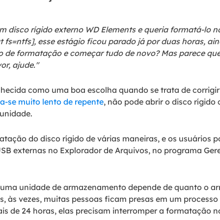
 disco rígido externo WD Elements e queria formatá-lo 
 fs=ntfs], esse estágio ficou parado já por duas horas, ai
so de formatação e começar tudo de novo? Mas parece qu
or, ajude."
nhecida como uma boa escolha quando se trata de corrigi
na-se muito lento de repente
, não pode abrir o disco rígid
 unidade.
tação do disco rígido de várias maneiras, e os usuários 
SB externas no Explorador de Arquivos, no programa Ger
e uma unidade de armazenamento depende de quanto o a
s, às vezes, muitas pessoas ficam presas em um process
ais de 24 horas, elas precisam interromper a formatação 