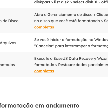
diskpart
>
list disk
>
select disk X
>
off
Abra o Gerenciamento de disco > Cliqu
o de Disco
no disco que você está formatando > Sel
completas
Se você iniciar a formatação no Window
 Arquivos
"Cancelar" para interromper a formataç
Execute o EaseUS Data Recovery Wizard 
rmatados
formatado > Restaure dados parcialmen
completas
 formatação em andamento