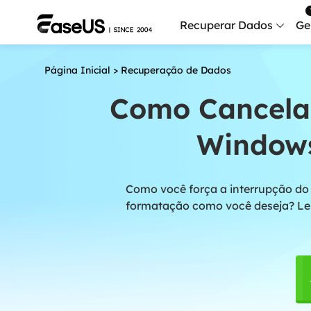
Recuperar Dados
Ge
Página Inicial
>
Recuperação de Dados
Data
Recu
Como Cancela
Mobi
Windows
Recup
Serv
Como você força a interrupção do
Serv
formatação como você deseja? Lei
Fix
Repar
Mais produt
Exc
Resta