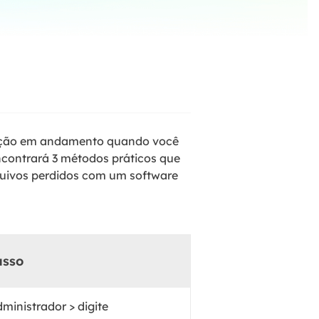
ar
Como clonar disco grátis
ntas de áudio
de Cartão SD
VoiceWave
nte do Windows
Alterar voz em tempo real
de Pen Drive
Vocal Remover (Online)
 de HD
Remover vocais online grátis
 de HD Externo
ação em andamento quando você
de Fotos
ncontrará 3 métodos práticos que
quivos perdidos com um software
asso
inistrador > digite