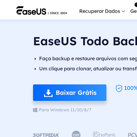
Recuperar Dados
Ge
Data
EaseUS Todo Bac
Recu
Mobi
Faça backup e restaure arquivos com seg
Recup
Um clique para clonar, atualizar ou trans
Serv
Serv
100%
Baixar Grátis
Fix
Repar
Para Windows 11/10/8/7
Mais produt
Exc



Resta