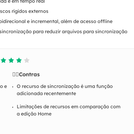
ada e em tempo real
iscos rígidos externos
bidirecional e incremental, além de acesso offline
 sincronização para reduzir arquivos para sincronização




👎🏻
Contras
o e
O recurso de sincronização é uma função
adicionada recentemente
Limitações de recursos em comparação com
a edição Home