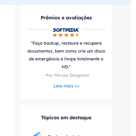
ar
Como clonar disco grátis
ntas de áudio
de Cartão SD
VoiceWave
Prêmios e avaliações
nte do Windows
Alterar voz em tempo real
de Pen Drive






Vocal Remover (Online)
 de HD
Remover vocais online grátis
"Faça backup, restaure e recupere
 de HD Externo
documentos, bem como crie um disco
de emergência e limpe totalmente o
de Fotos
HD."
- Por Mircea Dragomir
Leia mais >>
Tópicos em destaque