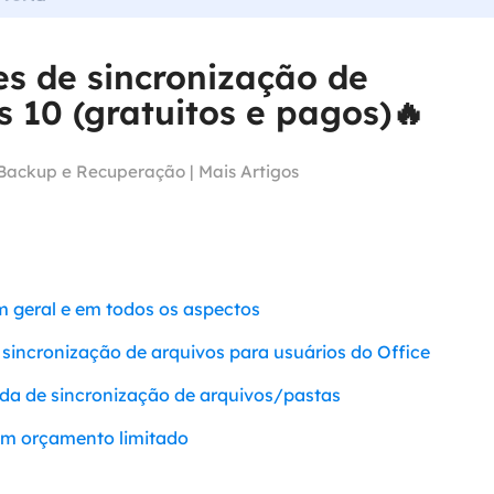
Tutorial Popul
Ferrame
ition Recovery
System Deploy
Recuperação 
es de sincronização de
peração de partição perdida
Implantação intelige
Recuperação 
 10 (gratuitos e pagos)🔥
l Recovery
Recuperação
peração de e-mail do Outlook
Backup e Recuperação
|
Mais Artigos
Recuperação
SQL Recovery
Recuperação 
peração de banco de dados MS SQL
 geral e em todos os aspectos
 sincronização de arquivos para usuários do Office
da de sincronização de arquivos/pastas
com orçamento limitado