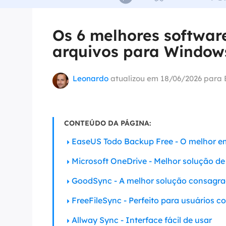
Part
Os 6 melhores softwar
Recu
arquivos para Windows
Emai
Recu
Leonardo
atualizou em 18/06/2026 para
MS 
Recu
CONTEÚDO DA PÁGINA:
EaseUS Todo Backup Free - O melhor em
Microsoft OneDrive - Melhor solução de
GoodSync - A melhor solução consagra
FreeFileSync - Perfeito para usuários 
Allway Sync - Interface fácil de usar