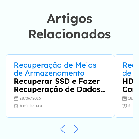
Windows, Mac e
Artigos
smartphone."…
Relacionados
Recuperação de Meios
Recu
de Armazenamento
de 
Recuperar SSD e Fazer
HD E
Recuperação de Dados
Corr
SSD no Windows 10/11
Win
28/06/2026
18/06
6
min leitura
6
min 