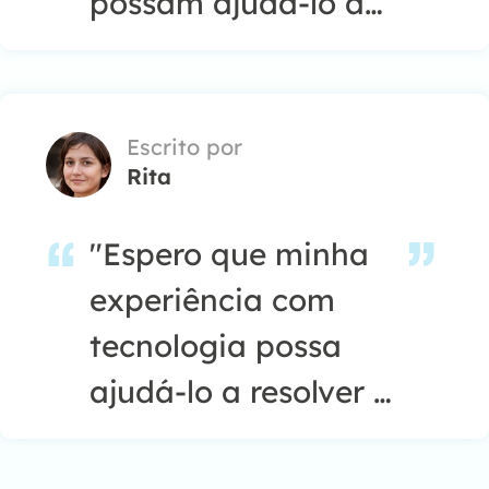
possam ajudá-lo a
resolver seus
problemas de forma
fácil e eficaz."…
Escrito por
Rita
"Espero que minha
experiência com
tecnologia possa
ajudá-lo a resolver a
maioria dos
problemas do seu