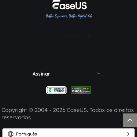
Comentários e prêmios
Termos e condições
Soluções em informática
Contate EaseUS
Revendedores
Afiliados
Desconto para estudante
Minha conta
Assinar
Reclamações e feedback
Indique amigos
Copyright ©
2004 - 2026
EaseUS. Todos os direitos
reservados.



Português