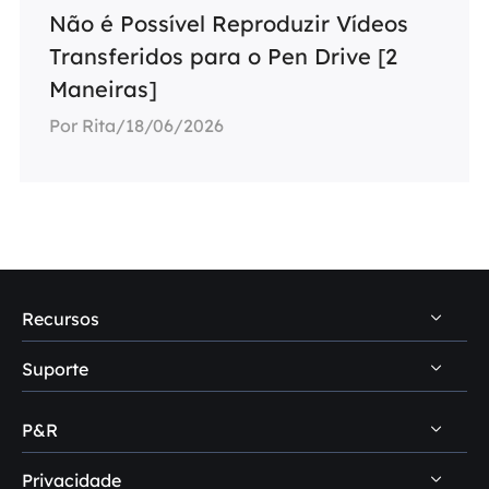
Não é Possível Reproduzir Vídeos
Transferidos para o Pen Drive [2
Maneiras]
Por Rita/18/06/2026
Recursos
Suporte
Dicas de recuperação de dados PC
Dicas de recuperação de dados Mac
P&R
Central de suporte
Dicas de recuperação de HD
Download
Privacidade