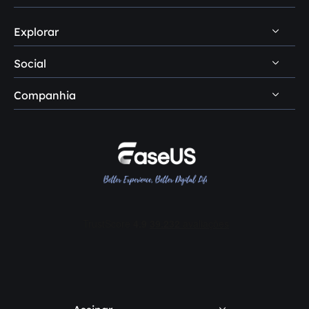
Dúvidas sobre recuperação de dados
Dicas de backup de dados
Suporte por chat
Dúvidas sobre clonagem de disco
Explorar
Como desinstalar
Dicas de gerenciamento de disco
Consulta de pré-venda
Dúvidas sobre gerenciamento de disco
Politica de reembolso
Dicas de clonagem de disco
Social
Serviço premium
Loja
Política de privacidade
Software de clonagem de SSD
Companhia
Recuperação manual de dados




Não vender
Dicas de transferência de PC
Serviço de terceirização
Conheça EaseUS
Acordo de licença
Centro de conhecimento
Comentários e prêmios
Termos e condições
Soluções em informática
Contate EaseUS
Revendedores
Afiliados
Desconto para estudante
Minha conta